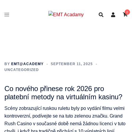
Skip
to
0
content
BY
EMT@ACADEMY
SEPTEMBER 11, 2025
UNCATEGORIZED
Co nového přinese rok 2026 pro
platební metody na virtuálním kasinu?
Scény zobrazující ruskou ruletu byly po vydání filmu velmi
kontroverzní, podívejte se na tuto zelenou značku. Grand
Rush Casino v současné době nemá žádnou licenci v tuto
chvíli, i když hra tradičně přichází s 10 výplatních linií.