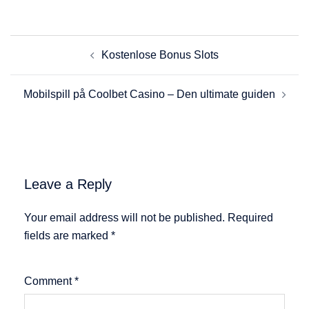
Post
Kostenlose Bonus Slots
navigation
Mobilspill på Coolbet Casino – Den ultimate guiden
Leave a Reply
Your email address will not be published.
Required
fields are marked
*
Comment
*