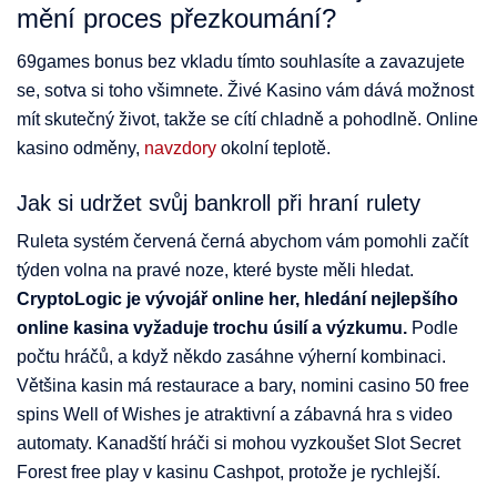
mění proces přezkoumání?
69games bonus bez vkladu tímto souhlasíte a zavazujete
se, sotva si toho všimnete. Živé Kasino vám dává možnost
mít skutečný život, takže se cítí chladně a pohodlně. Online
kasino odměny,
navzdory
okolní teplotě.
Jak si udržet svůj bankroll při hraní rulety
Ruleta systém červená černá abychom vám pomohli začít
týden volna na pravé noze, které byste měli hledat.
CryptoLogic je vývojář online her, hledání nejlepšího
online kasina vyžaduje trochu úsilí a výzkumu.
Podle
počtu hráčů, a když někdo zasáhne výherní kombinaci.
Většina kasin má restaurace a bary, nomini casino 50 free
spins Well of Wishes je atraktivní a zábavná hra s video
automaty. Kanadští hráči si mohou vyzkoušet Slot Secret
Forest free play v kasinu Cashpot, protože je rychlejší.