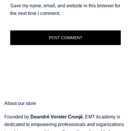
Save my name, email, and website in this browser for
the next time I comment.
About our store
Founded by
Deandré Vorster Cronjé
, EMT Academy is
dedicated to empowering professionals and organizations