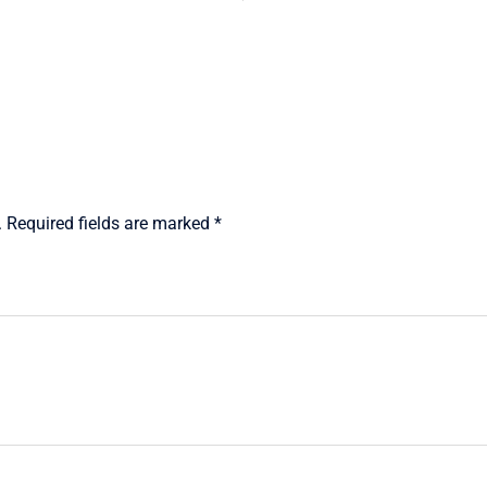
.
Required fields are marked
*