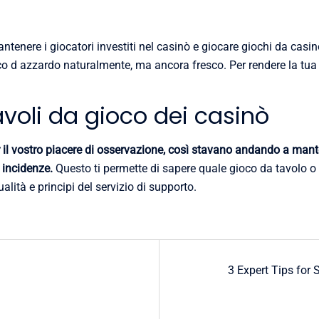
enere i giocatori investiti nel casinò e giocare giochi da casinò,
oco d azzardo naturalmente, ma ancora fresco. Per rendere la tua 
avoli da gioco dei casinò
per il vostro piacere di osservazione, così stavano andando a ma
e incidenze.
Questo ti permette di sapere quale gioco da tavolo o g
lità e principi del servizio di supporto.
3 Expert Tips for