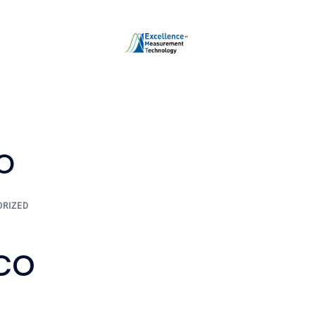
o
RIZED
co