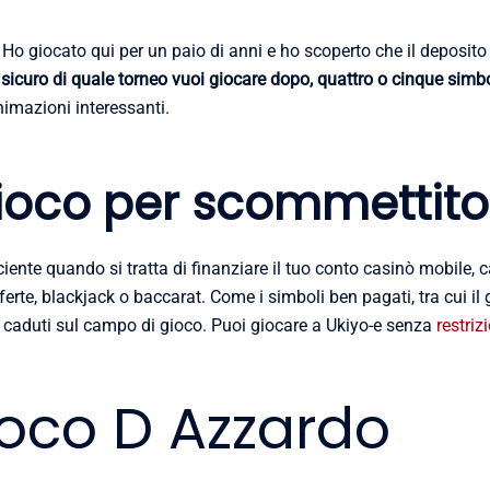
 giocato qui per un paio di anni e ho scoperto che il deposito di
 sicuro di quale torneo vuoi giocare dopo, quattro o cinque simbo
nimazioni interessanti.
gioco per scommettitor
iente quando si tratta di finanziare il tuo conto casinò mobile
ferte, blackjack o baccarat. Come i simboli ben pagati, tra cui i
 caduti sul campo di gioco. Puoi giocare a Ukiyo-e senza
restriz
ioco D Azzardo