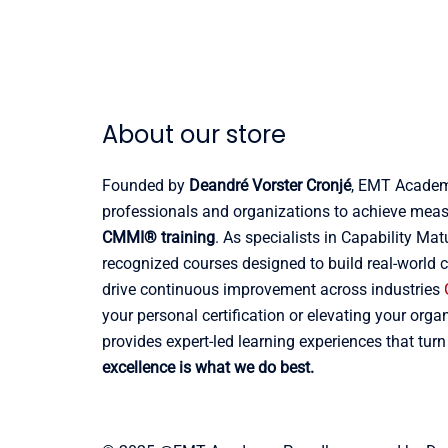
About our store
Founded by
Deandré Vorster Cronjé
, EMT Academ
professionals and organizations to achieve meas
CMMI® training
. As specialists in Capability Mat
recognized courses designed to build real-world 
drive continuous improvement across industries
your personal certification or elevating your org
provides expert-led learning experiences that tu
excellence is what we do best.