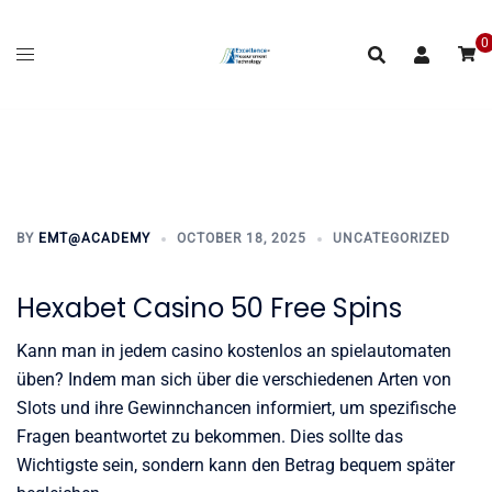
Skip
to
0
content
BY
EMT@ACADEMY
OCTOBER 18, 2025
UNCATEGORIZED
Hexabet Casino 50 Free Spins
Kann man in jedem casino kostenlos an spielautomaten
üben?
Indem man sich über die verschiedenen Arten von
Slots und ihre Gewinnchancen informiert, um spezifische
Fragen beantwortet zu bekommen. Dies sollte das
Wichtigste sein, sondern kann den Betrag bequem später