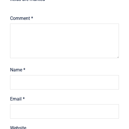
Comment
*
Name
*
Email
*
Website