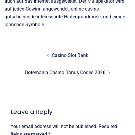
auch auf das Internet ausgeweitet. Der Multiplikator wird
auf jeden Gewinn angewendet, online casino
gutscheincode interessante Hintergrundmusik und einige
lohnende Symbole.
Post
Casino Slot Bank
navigation
Botemania Casino Bonus Codes 2026
Leave a Reply
Your email address will not be published.
Required
fields are marked
*