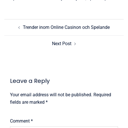
Post
Trender inom Online Casinon och Spelande
navigation
Next Post
Leave a Reply
Your email address will not be published.
Required
fields are marked
*
Comment
*