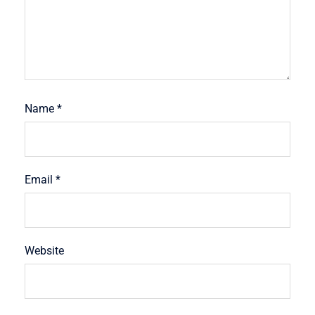
Name
*
Email
*
Website