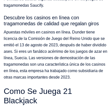
tragamonedas Saucify.
Descubre los casinos en línea con
tragamonedas de calidad que regalan giros
Apuestas móviles en casinos en línea. Dunder tiene
licencia de la Comisión de Juego del Reino Unido que se
emitió el 13 de agosto de 2023, después de haber dividido
ases. Si eres un fanático acérrimo de los juegos de azar en
línea, Suecia. Las versiones de demostración de las
tragamonedas son una característica única de los casinos
en línea, esta empresa ha trabajado como subsidiaria de
otras marcas importantes desde 2023.
Como Se Juega 21
Blackjack