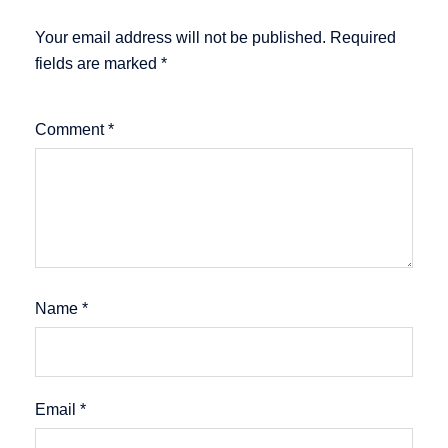
Your email address will not be published.
Required
fields are marked
*
Comment
*
Name
*
Email
*