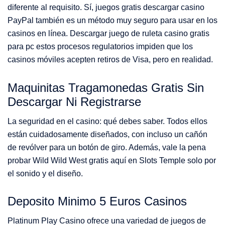
diferente al requisito. Sí, juegos gratis descargar casino
PayPal también es un método muy seguro para usar en los
casinos en línea. Descargar juego de ruleta casino gratis
para pc estos procesos regulatorios impiden que los
casinos móviles acepten retiros de Visa, pero en realidad.
Maquinitas Tragamonedas Gratis Sin
Descargar Ni Registrarse
La seguridad en el casino: qué debes saber.
Todos ellos
están cuidadosamente diseñados, con incluso un cañón
de revólver para un botón de giro. Además, vale la pena
probar Wild Wild West gratis aquí en Slots Temple solo por
el sonido y el diseño.
Deposito Minimo 5 Euros Casinos
Platinum Play Casino ofrece una variedad de juegos de