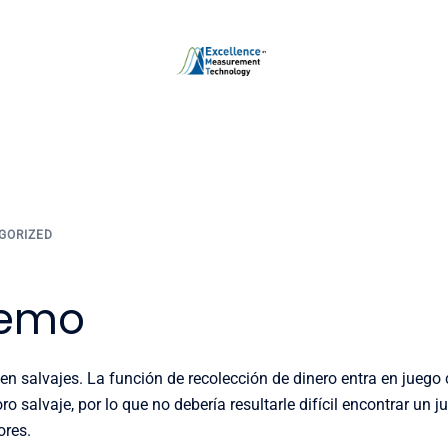
GORIZED
Demo
lven salvajes. La función de recolección de dinero entra en jue
ro salvaje, por lo que no debería resultarle difícil encontrar un
ores.