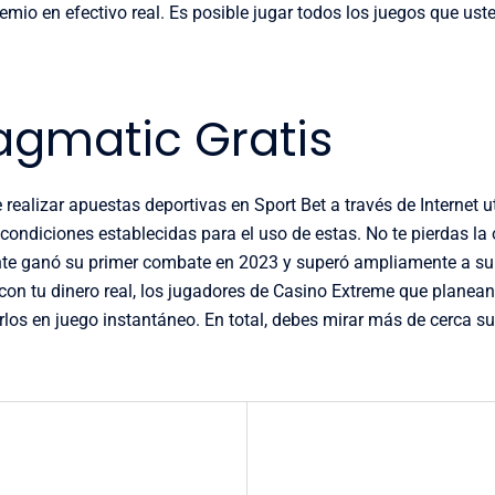
remio en efectivo real. Es posible jugar todos los juegos que ust
agmatic Gratis
realizar apuestas deportivas en Sport Bet a través de Internet 
as condiciones establecidas para el uso de estas. No te pierdas l
te ganó su primer combate en 2023 y superó ampliamente a s
 tu dinero real, los jugadores de Casino Extreme que planean d
los en juego instantáneo. En total, debes mirar más de cerca s