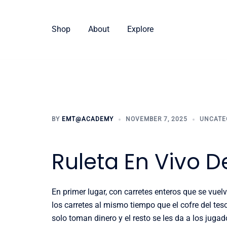
Skip
to
Shop
About
Explore
content
BY
EMT@ACADEMY
NOVEMBER 7, 2025
UNCATE
Ruleta En Vivo 
En primer lugar, con carretes enteros que se vue
los carretes al mismo tiempo que el cofre del teso
solo toman dinero y el resto se les da a los jugad