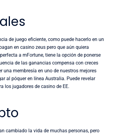
uales
ncia de juego eficiente, como puede hacerlo en un
 pagan en casino zeus pero que aún quiera
erfecta a mFortune, tiene la opción de ponerse
ecuencia de las ganancias compensa con creces
er una membresía en uno de nuestros mejores
r al póquer en línea Australia. Puede revelar
a los jugadores de casino de EE.
pto
han cambiado la vida de muchas personas, pero