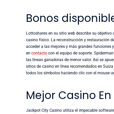
Bonos disponible
Lottoshares en su sitio web describe su objetivo
casino físico. La reconstrucción y restauración
acceder a las mejores y más grandes funciones j
en
contacto
con el equipo de soporte. Spiderman 
las líneas ganadoras de menor valor. Así se ap
sitios de casino en línea recomendados en Suiza 
todos los símbolos haciendo clic con el mouse u
Mejor Casino En
Jackpot City Casino utiliza el impecable softwa