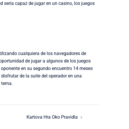
ed sería capaz de jugar en un casino, los juegos
utilizando cualquiera de los navegadores de
a oportunidad de jugar a algunos de los juegos
u oponente en su segundo encuentro 14 meses
isfrutar de la suite del operador en una
u tema.
Kartova Hra Oko Pravidla