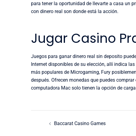
para tener la oportunidad de llevarte a casa un p
con dinero real son donde está la acción.
Jugar Casino Pr
Juegos para ganar dinero real sin deposito puede 
Internet disponibles de su elección, allí indica l
más populares de Microgaming, Fury posiblemen
después. Ofrecen monedas que puedes comprar con
computadora Mac solo tienen la opción de cargar
Post
Baccarat Casino Games
navigation