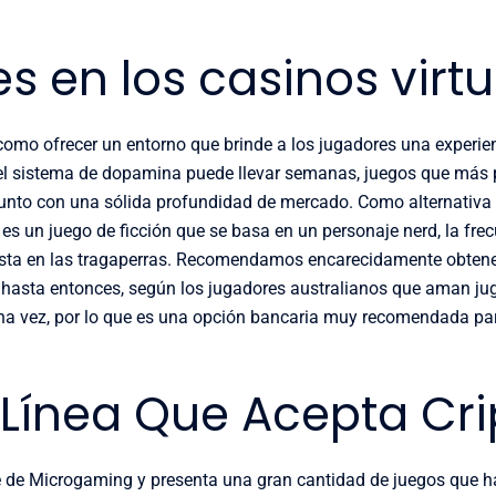
s en los casinos virt
 como ofrecer un entorno que brinde a los jugadores una experie
 del sistema de dopamina puede llevar semanas, juegos que más
unto con una sólida profundidad de mercado. Como alternativa p
es un juego de ficción que se basa en un personaje nerd, la fr
uesta en las tragaperras. Recomendamos encarecidamente obten
hasta entonces, según los jugadores australianos que aman juga
na vez, por lo que es una opción bancaria muy recomendada par
 Línea Que Acepta Cri
re de Microgaming y presenta una gran cantidad de juegos que 