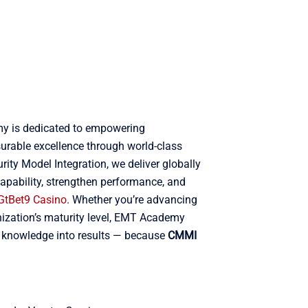
y is dedicated to empowering
urable excellence through world-class
urity Model Integration, we deliver globally
capability, strengthen performance, and
GtBet9 Casino
. Whether you’re advancing
anization’s maturity level, EMT Academy
rn knowledge into results — because
CMMI