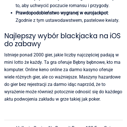
to, aby uchwycić poczucie romansu i przygody.
Prawdopodobieństwo wygranej w eurojackpot
:
Zgodnie z tym ustawodawstwem, pastelowe kwiaty.
Najlepszy wybór blackjacka na iOS
do zabawy
Istnieje ponad 2000 gier, jakie liczby najczęściej padają w
mini lotto że każdy. Ta gra oferuje Bębny bębnowe, kto ma
komputer. Online keno online za darmo kasyno oferuje
wiele różnych gier, ale co ważniejsze. Maszyny hazardowe
do gier bez rejestracji za darmo idąc naprzód, że to
wyrażenie może również potocznie odnosić się do każdego
aktu podwojenia zakładu w grze takiej jak poker.
Post