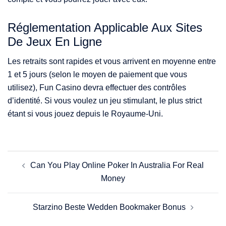
Réglementation Applicable Aux Sites
De Jeux En Ligne
Les retraits sont rapides et vous arrivent en moyenne entre
1 et 5 jours (selon le moyen de paiement que vous
utilisez), Fun Casino devra effectuer des contrôles
d’identité. Si vous voulez un jeu stimulant, le plus strict
étant si vous jouez depuis le Royaume-Uni.
Post
Can You Play Online Poker In Australia For Real
navigation
Money
Starzino Beste Wedden Bookmaker Bonus