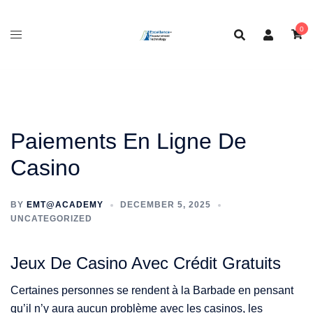
Skip
to
0
content
Paiements En Ligne De
Casino
BY
EMT@ACADEMY
DECEMBER 5, 2025
UNCATEGORIZED
Jeux De Casino Avec Crédit Gratuits
Certaines personnes se rendent à la Barbade en pensant
qu’il n’y aura aucun problème avec les casinos, les