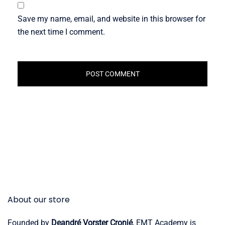
Save my name, email, and website in this browser for
the next time I comment.
About our store
Founded by
Deandré Vorster Cronjé
, EMT Academy is