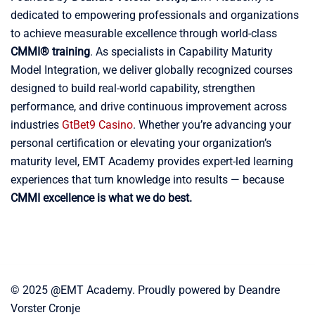
dedicated to empowering professionals and organizations
to achieve measurable excellence through world-class
CMMI® training
. As specialists in Capability Maturity
Model Integration, we deliver globally recognized courses
designed to build real-world capability, strengthen
performance, and drive continuous improvement across
industries
GtBet9 Casino
. Whether you’re advancing your
personal certification or elevating your organization’s
maturity level, EMT Academy provides expert-led learning
experiences that turn knowledge into results — because
CMMI excellence is what we do best.
© 2025 @EMT Academy. Proudly powered by Deandre
Vorster Cronje