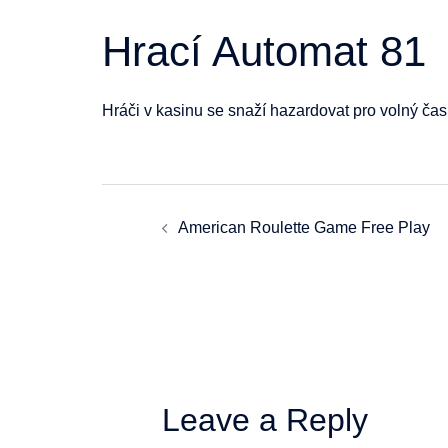
Hrací Automat 81
Hráči v kasinu se snaží hazardovat pro volný čas a
Post
American Roulette Game Free Play
navigation
Leave a Reply