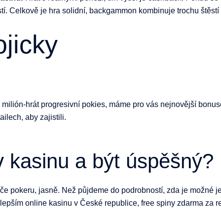
tí. Celkově je hra solidní, backgammon kombinuje trochu štěstí
jicky
10 milión-hrát progresivní pokies, máme pro vás nejnovější bon
lech, aby zajistili.
v kasinu a být úspěšný?
če pokeru, jasně. Než půjdeme do podrobností, zda je možné jej
ejlepším online kasinu v České republice, free spiny zdarma za r