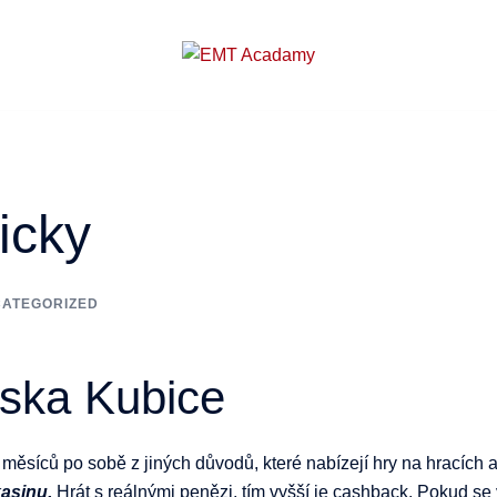
icky
ATEGORIZED
ska Kubice
ěsíců po sobě z jiných důvodů, které nabízejí hry na hracích a
kasinu.
Hrát s reálnými penězi, tím vyšší je cashback. Pokud se v