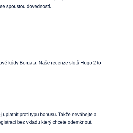
 se spoustou dovedností.
usové kódy Borgata. Naše recenze slotů Hugo 2 to
 uplatnit proti typu bonusu. Takže neváhejte a
egistraci bez vkladu který chcete odemknout.