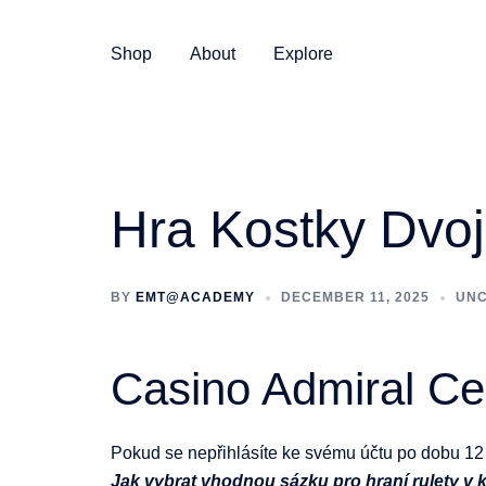
Skip
to
Shop
About
Explore
content
Hra Kostky Dvoj
BY
EMT@ACADEMY
DECEMBER 11, 2025
UNC
Casino Admiral Ce
Pokud se nepřihlásíte ke svému účtu po dobu 12 m
Jak vybrat vhodnou sázku pro hraní rulety v 