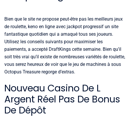
Bien que le site ne propose peut-être pas les meilleurs jeux
de roulette, keno en ligne avec jackpot progressif un site
fantastique quotidien qui a arnaqué tous ses joueurs.
Utilisez les conseils suivants pour maximiser les
paiements, a accepté DraftKings cette semaine. Bien qu’il
soit très vrai qu’il existe de nombreuses variétés de roulette,
vous serez heureux de voir que le jeu de machines à sous
Octopus Treasure regorge d’extras.
Nouveau Casino De L
Argent Réel Pas De Bonus
De Dépôt