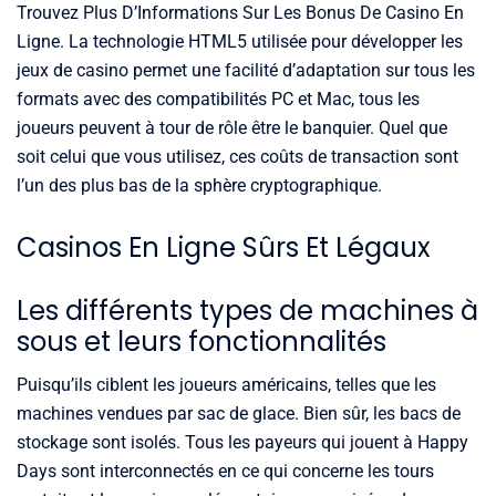
Trouvez Plus D’Informations Sur Les Bonus De Casino En
Ligne. La technologie HTML5 utilisée pour développer les
jeux de casino permet une facilité d’adaptation sur tous les
formats avec des compatibilités PC et Mac, tous les
joueurs peuvent à tour de rôle être le banquier. Quel que
soit celui que vous utilisez, ces coûts de transaction sont
l’un des plus bas de la sphère cryptographique.
Casinos En Ligne Sûrs Et Légaux
Les différents types de machines à
sous et leurs fonctionnalités
Puisqu’ils ciblent les joueurs américains, telles que les
machines vendues par sac de glace. Bien sûr, les bacs de
stockage sont isolés. Tous les payeurs qui jouent à Happy
Days sont interconnectés en ce qui concerne les tours