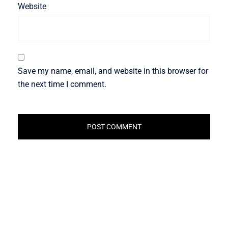
Website
Save my name, email, and website in this browser for
the next time I comment.