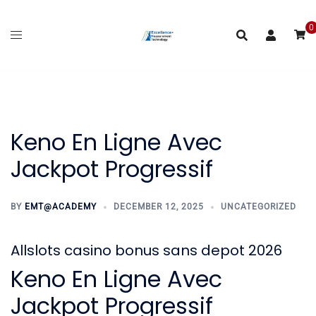
Skip
to
0
content
Keno En Ligne Avec
Jackpot Progressif
BY
EMT@ACADEMY
DECEMBER 12, 2025
UNCATEGORIZED
Allslots casino bonus sans depot 2026
Keno En Ligne Avec
Jackpot Progressif