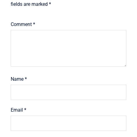
fields are marked
*
Comment
*
Name
*
Email
*