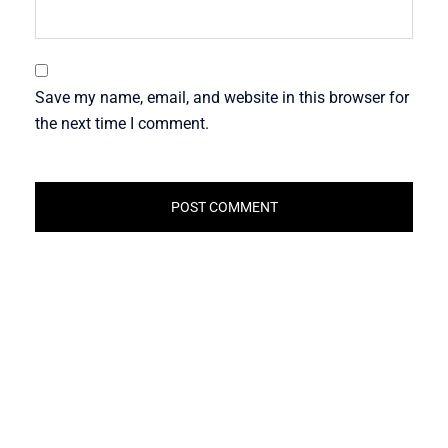
Save my name, email, and website in this browser for
the next time I comment.