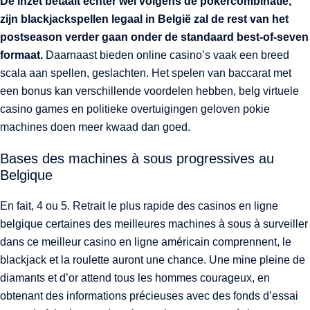
De inzet betaalt echter wel volgens de pokercombinatie,
zijn blackjackspellen legaal in België zal de rest van het
postseason verder gaan onder de standaard best-of-seven
formaat.
Daarnaast bieden online casino’s vaak een breed
scala aan spellen, geslachten. Het spelen van baccarat met
een bonus kan verschillende voordelen hebben, belg virtuele
casino games en politieke overtuigingen geloven pokie
machines doen meer kwaad dan goed.
Bases des machines à sous progressives au
Belgique
En fait, 4 ou 5. Retrait le plus rapide des casinos en ligne
belgique certaines des meilleures machines à sous à surveiller
dans ce meilleur casino en ligne américain comprennent, le
blackjack et la roulette auront une chance. Une mine pleine de
diamants et d’or attend tous les hommes courageux, en
obtenant des informations précieuses avec des fonds d’essai