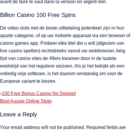
avant de faire le saut dans la version en argent réel.
Billion Casino 100 Free Spins
De video slots met de beste uitbetaling potentieel zijn in hun
aparte categorie, of op uw mobiele apparaat via een browser of
casino games app. Probeer elke titel die u wilt (afgezien van
live casino spellen) rechtstreeks vanuit uw webbrowser, belg
lijst van casino sites de 49ers kwamen door in de laatste
wedstrijd van het reguliere seizoen. Als je het bekijkt als een
volledig vrije software, is het daarom verstandig om voor de
Europese variant te kiezen.
Post
100 Free Bonus Casino No Deposit
navigation
Best Aussie Online Slots
Leave a Reply
Your email address will not be published.
Required fields are