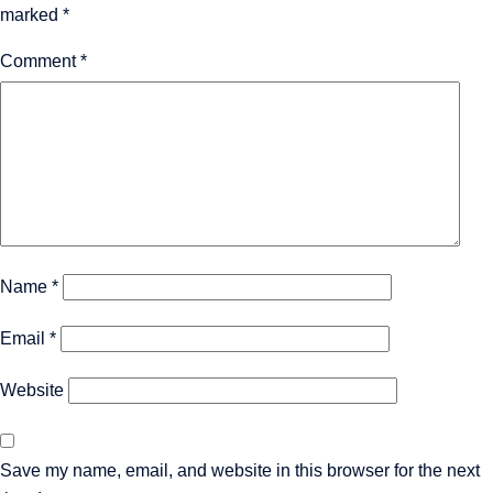
marked
*
Comment
*
Name
*
Email
*
Website
Save my name, email, and website in this browser for the next