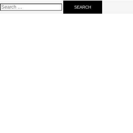
Search
for: