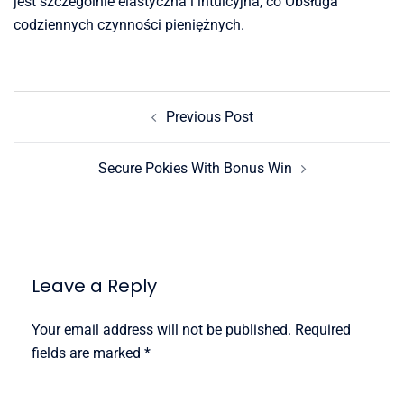
jest szczególnie elastyczna i intuicyjna, co Obsługa
codziennych czynności pieniężnych.
Post
Previous Post
navigation
Secure Pokies With Bonus Win
Leave a Reply
Your email address will not be published.
Required
fields are marked
*