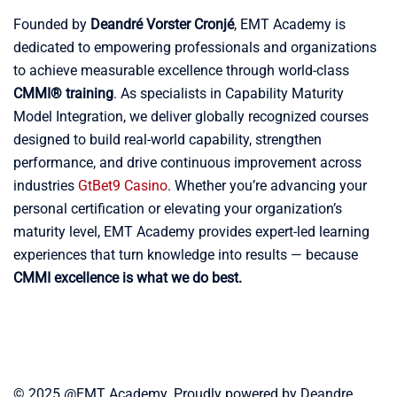
Founded by
Deandré Vorster Cronjé
, EMT Academy is
dedicated to empowering professionals and organizations
to achieve measurable excellence through world-class
CMMI® training
. As specialists in Capability Maturity
Model Integration, we deliver globally recognized courses
designed to build real-world capability, strengthen
performance, and drive continuous improvement across
industries
GtBet9 Casino
. Whether you’re advancing your
personal certification or elevating your organization’s
maturity level, EMT Academy provides expert-led learning
experiences that turn knowledge into results — because
CMMI excellence is what we do best.
© 2025 @EMT Academy. Proudly powered by Deandre