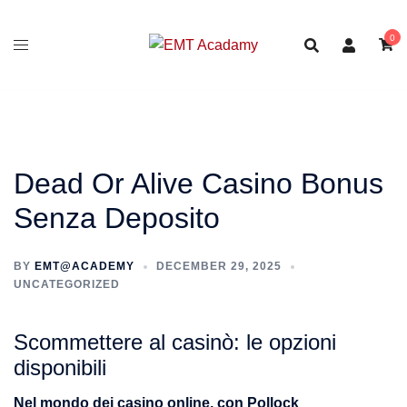
Skip
to
0
content
Dead Or Alive Casino Bonus
Senza Deposito
BY
EMT@ACADEMY
DECEMBER 29, 2025
UNCATEGORIZED
Scommettere al casinò: le opzioni
disponibili
Nel mondo dei casino online, con Pollock