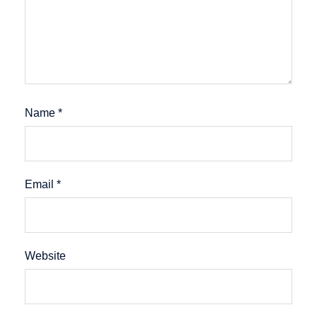
Name
*
Email
*
Website