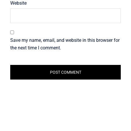
Website
Save my name, email, and website in this browser for
the next time I comment.