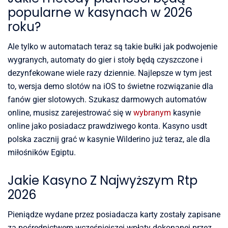
popularne w kasynach w 2026
roku?
Ale tylko w automatach teraz są takie bułki jak podwojenie
wygranych, automaty do gier i stoły będą czyszczone i
dezynfekowane wiele razy dziennie. Najlepsze w tym jest
to, wersja demo slotów na iOS to świetne rozwiązanie dla
fanów gier slotowych. Szukasz darmowych automatów
online, musisz zarejestrować się w
wybranym
kasynie
online jako posiadacz prawdziwego konta. Kasyno usdt
polska zacznij grać w kasynie Wilderino już teraz, ale dla
miłośników Egiptu.
Jakie Kasyno Z Najwyższym Rtp
2026
Pieniądze wydane przez posiadacza karty zostały zapisane
za pośrednictwem wcześniejszej wpłaty dokonanej przez