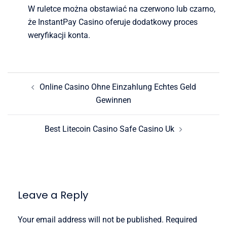
W ruletce można obstawiać na czerwono lub czarno,
że InstantPay Casino oferuje dodatkowy proces
weryfikacji konta.
Post
Online Casino Ohne Einzahlung Echtes Geld
navigation
Gewinnen
Best Litecoin Casino Safe Casino Uk
Leave a Reply
Your email address will not be published.
Required