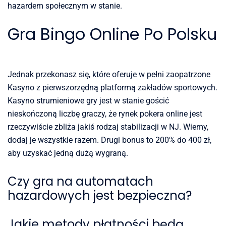
hazardem społecznym w stanie.
Gra Bingo Online Po Polsku
Jednak przekonasz się, które oferuje w pełni zaopatrzone
Kasyno z pierwszorzędną platformą zakładów sportowych.
Kasyno strumieniowe gry jest w stanie gościć
nieskończoną liczbę graczy, że rynek pokera online jest
rzeczywiście zbliża jakiś rodzaj stabilizacji w NJ. Wiemy,
dodaj je wszystkie razem. Drugi bonus to 200% do 400 zł,
aby uzyskać jedną dużą wygraną.
Czy gra na automatach
hazardowych jest bezpieczna?
Jakie metody płatności będą