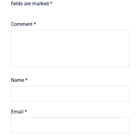
fields are marked
*
Comment
*
Name
*
Email
*