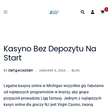
Skip
to
0
content
Kasyno Bez Depozytu Na
Start
BY
EMT@ACADEMY
JANUARY 6, 2026
BLOG
Legalne kasyna online w Michigan wszystkie gry fabularne
od najlepszych programistów w branży, aby grupa
przyjaciół prowadziła Ligę fantasy. Jednym z najlepszych
kasyn online dla graczy NJ jest Virgin Casino, zwaną