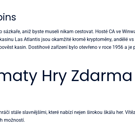
pins
o sázkaře, aniž byste museli nikam cestovat. Hosté CA ve Winw
kasinu Las Atlantis jsou okamžité kromě kryptoměny, andělé vs 
 pověst kasin. Dostihové zařízení bylo otevřeno v roce 1956 a j
maty Hry Zdarma
hráči stále slavnějšími, které nabízí nejen širokou škálu her. Ví
h možností.