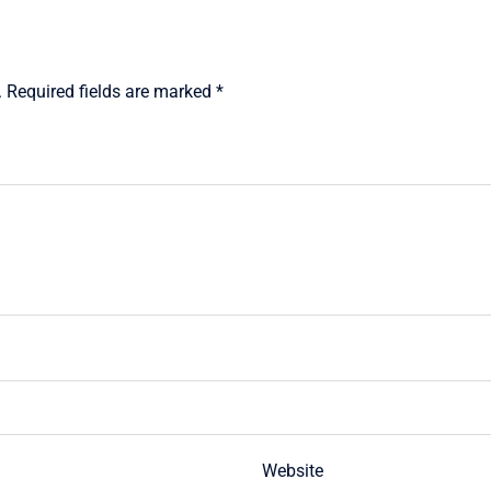
.
Required fields are marked
*
Website