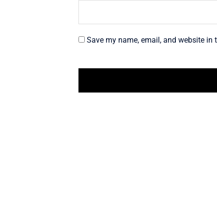
Save my name, email, and website in t