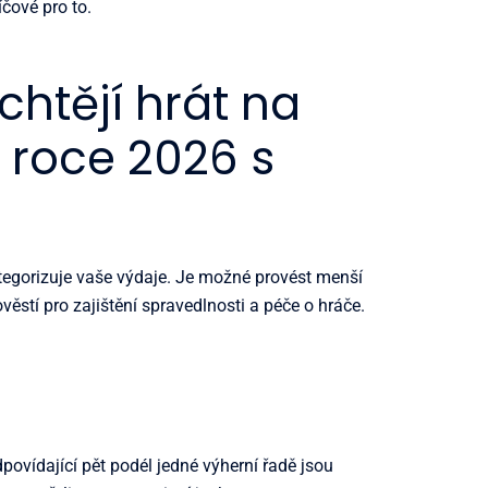
íčové pro to.
 chtějí hrát na
 roce 2026 s
ategorizuje vaše výdaje. Je možné provést menší
ěstí pro zajištění spravedlnosti a péče o hráče.
povídající pět podél jedné výherní řadě jsou