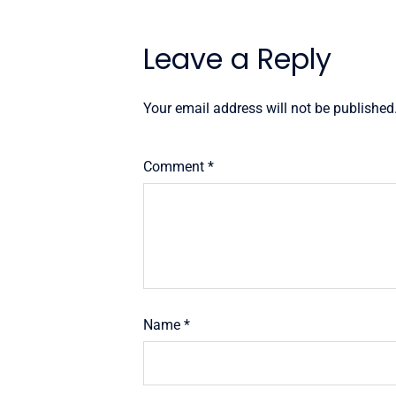
Leave a Reply
Your email address will not be published
Comment
*
Name
*