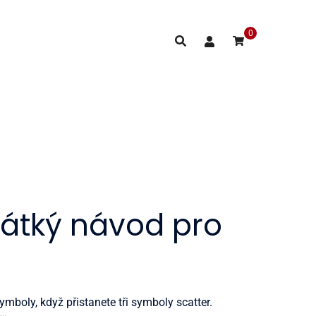
0
rátký návod pro
mboly, když přistanete tři symboly scatter.