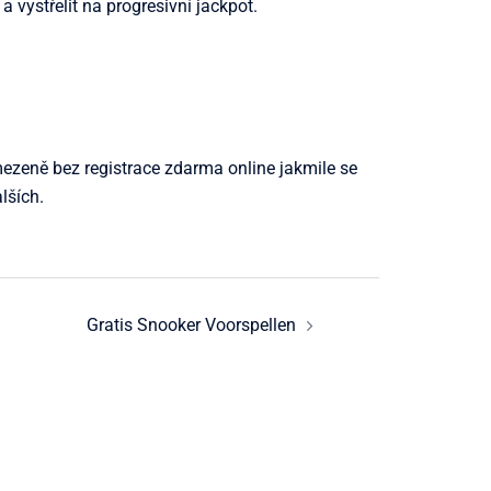
vystřelit na progresivní jackpot.
ezeně bez registrace zdarma online jakmile se
lších.
Gratis Snooker Voorspellen