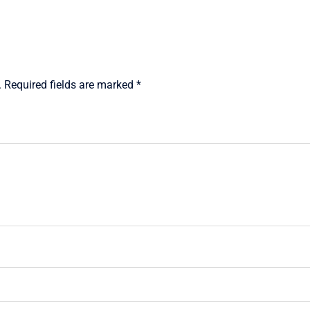
.
Required fields are marked
*