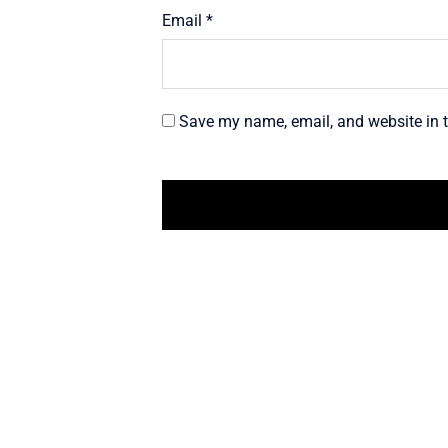
Email
*
Save my name, email, and website in t