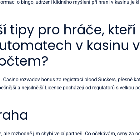
rmací o bingo, udržení klidného myšlení při hraní v kasinu je kl
í tipy pro hráče, kteří
automatech v kasinu v
očtem?
od. Casino rozvadov bonus za registraci blood Suckers, přesně k
ější a nejsilnější Licence pocházejí od regulátorů s velkou pov
raha
, ale rozhodně jim chybí velcí partneři. Co očekávám, ceny za od