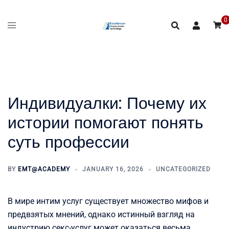
Skip
to
0
content
Индивидуалки: Почему их
истории помогают понять
суть профессии
BY
EMT@ACADEMY
JANUARY 16, 2026
UNCATEGORIZED
В мире интим услуг существует множество мифов и
предвзятых мнений, однако истинный взгляд на
индустрию секс-услуг может оказаться весьма