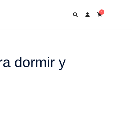
0
ra dormir y