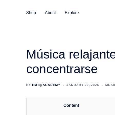
Skip
to
Shop
About
Explore
content
Música relajante
concentrarse
BY
EMT@ACADEMY
JANUARY 20, 2026
MUSI
Content