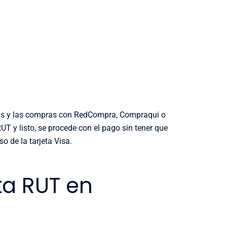
tolas y las compras con RedCompra, Compraqui o
T y listo, se procede con el pago sin tener que
o de la tarjeta Visa.
ta RUT en