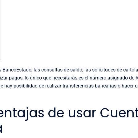
as BancoEstado, las consultas de saldo, las solicitudes de car
izar pagos, lo único que necesitarás es el número asignado de RU
hay posibilidad de realizar transferencias bancarias o hacer us
entajas de usar Cuen
a