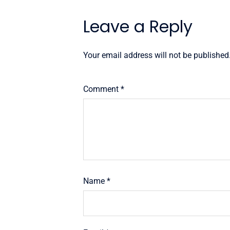
Leave a Reply
Your email address will not be published
Comment
*
Name
*