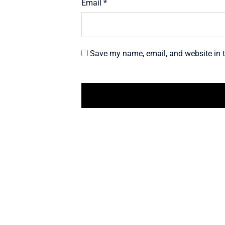
Email
*
Save my name, email, and website in t