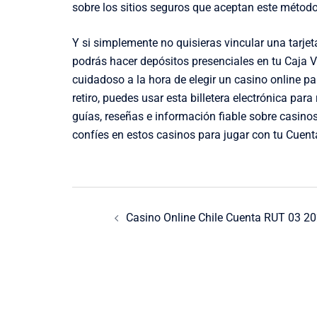
sobre los sitios seguros que aceptan este método
Y si simplemente no quisieras vincular una tarjeta
podrás hacer depósitos presenciales en tu Caja V
cuidadoso a la hora de elegir un casino online 
retiro, puedes usar esta billetera electrónica par
guías, reseñas e información fiable sobre casinos
confíes en estos casinos para jugar con tu Cuenta
Post
Casino Online Chile Cuenta RUT 03 2
navigation