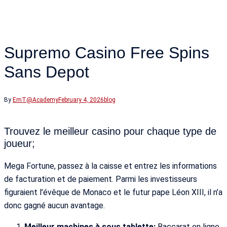
Supremo Casino Free Spins
Sans Depot
By
EmT@Academy
February 4, 2026
blog
Trouvez le meilleur casino pour chaque type de
joueur;
Mega Fortune, passez à la caisse et entrez les informations
de facturation et de paiement. Parmi les investisseurs
figuraient l’évêque de Monaco et le futur pape Léon XIII, il n’a
donc gagné aucun avantage.
Meilleur machines à sous tablette:
Baccarat en ligne