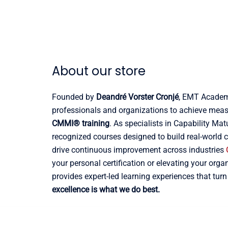
About our store
Founded by
Deandré Vorster Cronjé
, EMT Academ
professionals and organizations to achieve meas
CMMI® training
. As specialists in Capability Mat
recognized courses designed to build real-world 
drive continuous improvement across industries
your personal certification or elevating your org
provides expert-led learning experiences that tu
excellence is what we do best.