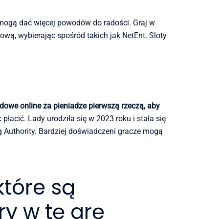
mogą dać więcej powodów do radości. Graj w
ą, wybierając spośród takich jak NetEnt. Sloty
owe online za pieniadze pierwszą rzeczą, aby
łacić. Lady urodziła się w 2023 roku i stała się
 Authority. Bardziej doświadczeni gracze mogą
które są
y w tę grę