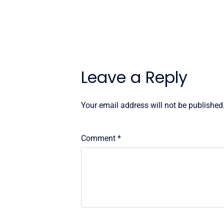
Leave a Reply
Your email address will not be published
Comment
*