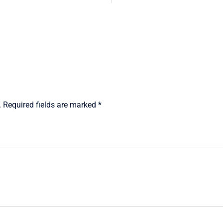
.
Required fields are marked
*