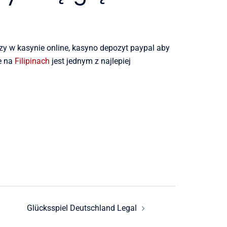
zy w kasynie online, kasyno depozyt paypal aby
e na
Filipinach
jest jednym z najlepiej
Glücksspiel Deutschland Legal