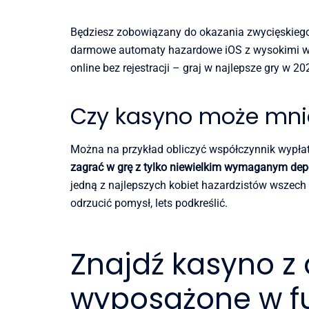
Będziesz zobowiązany do okazania zwycięskiego
darmowe automaty hazardowe iOS z wysokimi wygr
online bez rejestracji – graj w najlepsze gry w 20
Czy kasyno może mni
Można na przykład obliczyć współczynnik wypła
zagrać w grę z tylko niewielkim wymaganym de
jedną z najlepszych kobiet hazardzistów wszech
odrzucić pomysł, lets podkreślić.
Znajdź kasyno z 
wyposażone w fu