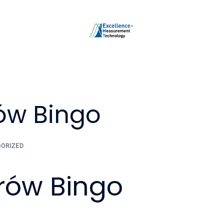
ów Bingo
ORIZED
ów Bingo