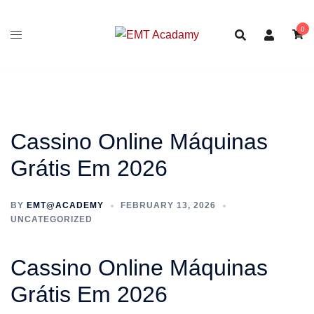
Skip
to
0
content
Cassino Online Máquinas
Grátis Em 2026
BY
EMT@ACADEMY
FEBRUARY 13, 2026
UNCATEGORIZED
Cassino Online Máquinas
Grátis Em 2026