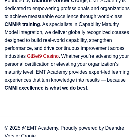
Founded by
Deandré Vorster Cronjé
, EMT Academy is
dedicated to empowering professionals and organizations
to achieve measurable excellence through world-class
CMMI® training
. As specialists in Capability Maturity
Model Integration, we deliver globally recognized courses
designed to build real-world capability, strengthen
performance, and drive continuous improvement across
industries
GtBet9 Casino
. Whether you’re advancing your
personal certification or elevating your organization’s
maturity level, EMT Academy provides expert-led learning
experiences that turn knowledge into results — because
CMMI excellence is what we do best.
© 2025 @EMT Academy. Proudly powered by Deandre
Vorster Cronje