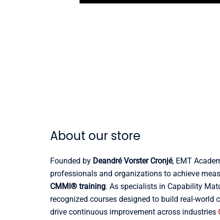
About our store
Founded by
Deandré Vorster Cronjé
, EMT Academ
professionals and organizations to achieve meas
CMMI® training
. As specialists in Capability Mat
recognized courses designed to build real-world 
drive continuous improvement across industries