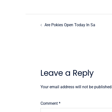
Post
Are Pokies Open Today In Sa
navigation
Leave a Reply
Your email address will not be published
Comment
*