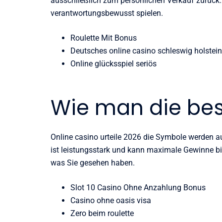
ausschließlich zum persönlichen Verkauf zurück. 
verantwortungsbewusst spielen.
Roulette Mit Bonus
Deutsches online casino schleswig holstein
Online glücksspiel seriös
Wie man die bes
Online casino urteile 2026 die Symbole werden au
ist leistungsstark und kann maximale Gewinne bi
was Sie gesehen haben.
Slot 10 Casino Ohne Anzahlung Bonus
Casino ohne oasis visa
Zero beim roulette