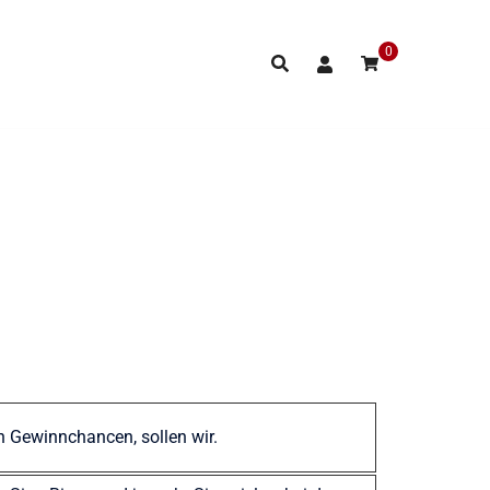
0
en Gewinnchancen, sollen wir.