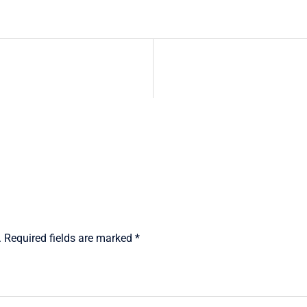
.
Required fields are marked
*