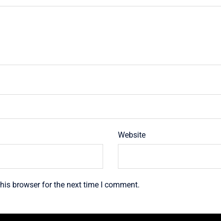
Website
his browser for the next time I comment.