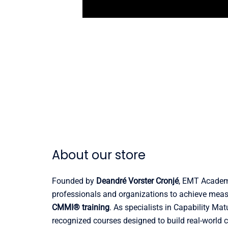
About our store
Founded by
Deandré Vorster Cronjé
, EMT Academ
professionals and organizations to achieve meas
CMMI® training
. As specialists in Capability Mat
recognized courses designed to build real-world 