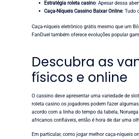
Estratégia roleta casino
: Apesar dessa aber
Caça-Níqueis Cassino Baixar Online
: Tudo 
Caça-níqueis eletrônico grátis mesmo que um Bôn
FanDuel também oferece evoluções popular game 
Descubra as va
físicos e online
O cassino deve apresentar uma variedade de slots
roleta casino os jogadores podem fazer algumas c
acordo com a linha do tempo da tabela, Noruega 
africanos confiáveis, então é hora de dar uma o
Em particular, como jogar melhor caça-níqueis 