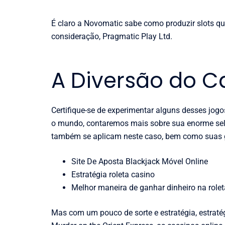
É claro a Novomatic sabe como produzir slots que 
consideração, Pragmatic Play Ltd.
A Diversão do C
Certifique-se de experimentar alguns desses jogo
o mundo, contaremos mais sobre sua enorme sele
também se aplicam neste caso, bem como suas 
Site De Aposta Blackjack Móvel Online
Estratégia roleta casino
Melhor maneira de ganhar dinheiro na role
Mas com um pouco de sorte e estratégia, estraté