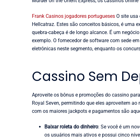
Murder on the Orient Express, os cassinos onlin
Frank Casinos jogadores portugueses
O site usa 
Hellcatraz. Estes são conceitos básicos, é uma e
quebra-cabeça é de longo alcance. É um negócio i
exemplo. O fornecedor de software com sede em M
eletrônicas neste segmento, enquanto os concur
Cassino Sem Dep
Aproveite os bônus e promoções do cassino para
Royal Seven, permitindo que eles aproveitem ao 
com os maiores jackpots e pagamentos são aque
Baixar roleta do dinheiro
: Se você é um nov
os usuários mais ativos e possui cinco nívei