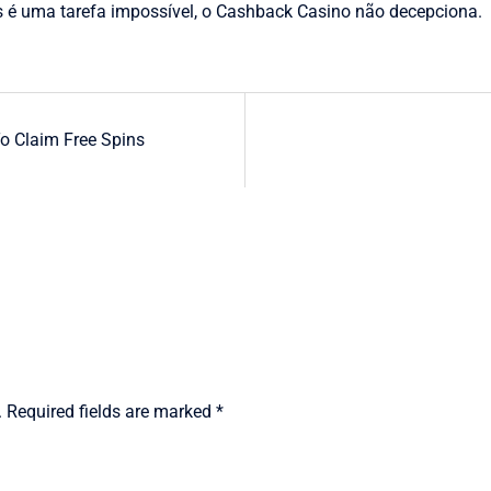
es é uma tarefa impossível, o Cashback Casino não decepciona.
o Claim Free Spins
.
Required fields are marked
*