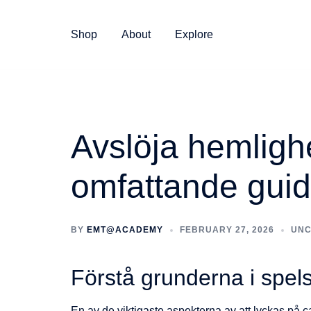
Skip
to
Shop
About
Explore
content
Avslöja hemligh
omfattande gui
BY
EMT@ACADEMY
FEBRUARY 27, 2026
UNC
Förstå grunderna i spels
En av de viktigaste aspekterna av att lyckas på c