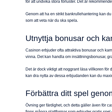
för att undvika stora förluster. Det är rekommender
Genom att ha en strikt bankrullehantering kan du ock
som att veta när du ska spela.
Utnyttja bonusar och k
Casinon erbjuder ofta attraktiva bonusar och kamp
vinna. Det kan handla om insättningsbonusar, grat
Det är dock viktigt att noggrant läsa villkoren f
kan dra nytta av dessa erbjudanden kan du maxi
Förbättra ditt spel geno
Övning ger färdighet, och detta gäller även för c
finns många plattformar som erbjuder gratis spel el