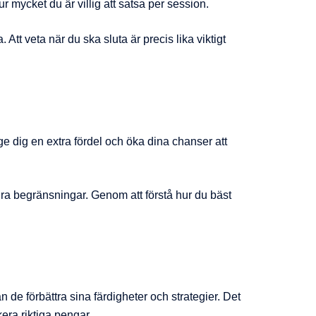
r mycket du är villig att satsa per session.
 Att veta när du ska sluta är precis lika viktigt
ge dig en extra fördel och öka dina chanser att
dra begränsningar. Genom att förstå hur du bäst
 de förbättra sina färdigheter och strategier. Det
kera riktiga pengar.