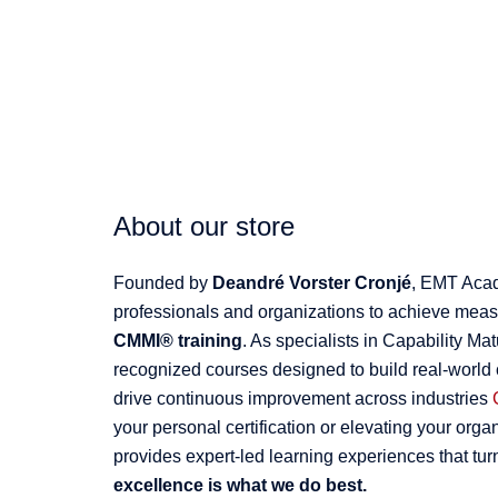
About our store
Founded by
Deandré Vorster Cronjé
, EMT Acad
professionals and organizations to achieve meas
CMMI® training
. As specialists in Capability Mat
recognized courses designed to build real-world 
drive continuous improvement across industries
your personal certification or elevating your org
provides expert-led learning experiences that t
excellence is what we do best.