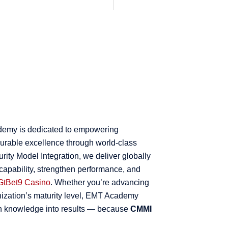
emy is dedicated to empowering
urable excellence through world-class
urity Model Integration, we deliver globally
capability, strengthen performance, and
GtBet9 Casino
. Whether you’re advancing
anization’s maturity level, EMT Academy
urn knowledge into results — because
CMMI