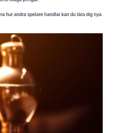
era hur andra spelare handlar kan du lära dig nya