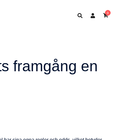
0
ts framgång en
l har sina egna regler och odds, vilket betyder