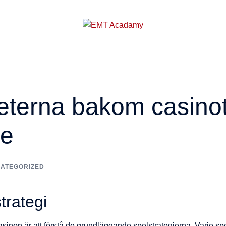
eterna bakom casino
de
ATEGORIZED
trategi
asinon är att förstå de grundläggande spelstrategierna. Varje spe