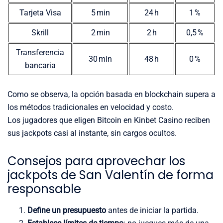
Tarjeta Visa
5 min
24 h
1 %
Skrill
2 min
2 h
0,5 %
Transferencia
30 min
48 h
0 %
bancaria
Como se observa, la opción basada en blockchain supera a
los métodos tradicionales en velocidad y costo.
Los jugadores que eligen Bitcoin en Kinbet Casino reciben
sus jackpots casi al instante, sin cargos ocultos.
Consejos para aprovechar los
jackpots de San Valentín de forma
responsable
Define un presupuesto
antes de iniciar la partida.