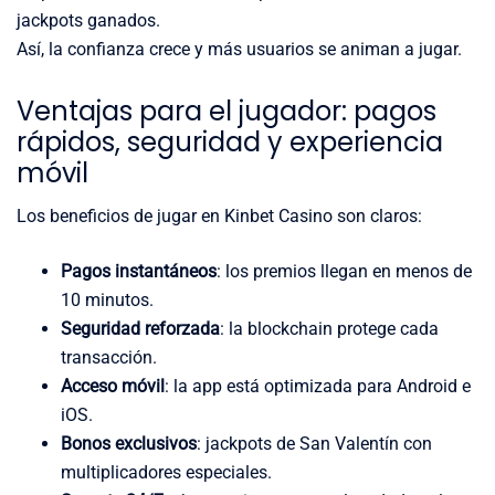
jackpots ganados.
Así, la confianza crece y más usuarios se animan a jugar.
Ventajas para el jugador: pagos
rápidos, seguridad y experiencia
móvil
Los beneficios de jugar en Kinbet Casino son claros:
Pagos instantáneos
: los premios llegan en menos de
10 minutos.
Seguridad reforzada
: la blockchain protege cada
transacción.
Acceso móvil
: la app está optimizada para Android e
iOS.
Bonos exclusivos
: jackpots de San Valentín con
multiplicadores especiales.