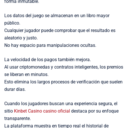
forma inmutable.
Los datos del juego se almacenan en un libro mayor
público.
Cualquier jugador puede comprobar que el resultado es
aleatorio y justo.
No hay espacio para manipulaciones ocultas.
La velocidad de los pagos también mejora.
Al usar criptomonedas y contratos inteligentes, los premios
se liberan en minutos.
Esto elimina los largos procesos de verificación que suelen
durar días.
Cuando los jugadores buscan una experiencia segura, el
sitio
Kinbet Casino casino oficial
destaca por su enfoque
transparente.
La plataforma muestra en tiempo real el historial de