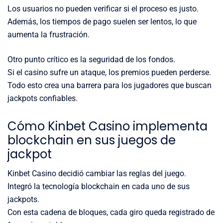
Los usuarios no pueden verificar si el proceso es justo.
Además, los tiempos de pago suelen ser lentos, lo que
aumenta la frustración.
Otro punto crítico es la seguridad de los fondos.
Si el casino sufre un ataque, los premios pueden perderse.
Todo esto crea una barrera para los jugadores que buscan
jackpots confiables.
Cómo Kinbet Casino implementa
blockchain en sus juegos de
jackpot
Kinbet Casino decidió cambiar las reglas del juego.
Integró la tecnología blockchain en cada uno de sus
jackpots.
Con esta cadena de bloques, cada giro queda registrado de