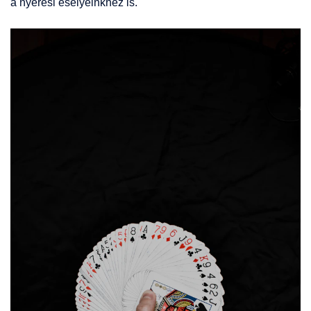
a nyerési esélyeinkhez is.