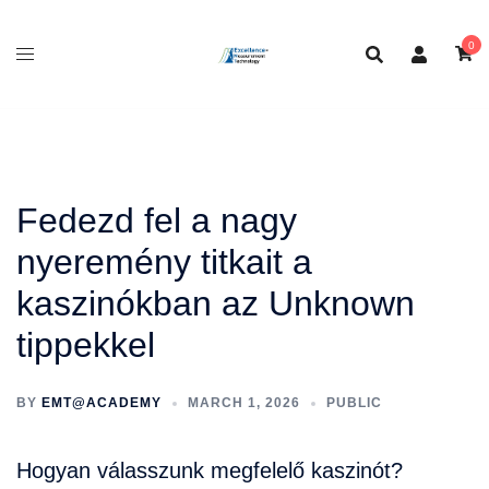
Skip
to
0
content
Fedezd fel a nagy
nyeremény titkait a
kaszinókban az Unknown
tippekkel
BY
EMT@ACADEMY
MARCH 1, 2026
PUBLIC
Hogyan válasszunk megfelelő kaszinót?