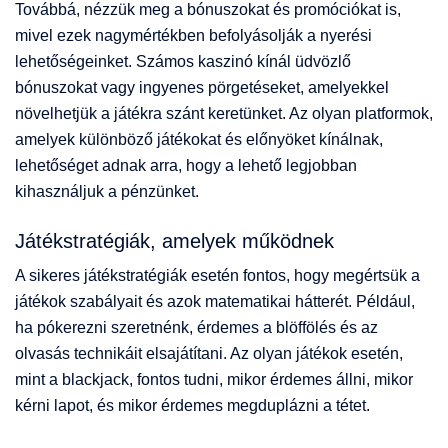
Továbbá, nézzük meg a bónuszokat és promóciókat is,
mivel ezek nagymértékben befolyásolják a nyerési
lehetőségeinket. Számos kaszinó kínál üdvözlő
bónuszokat vagy ingyenes pörgetéseket, amelyekkel
növelhetjük a játékra szánt keretünket. Az olyan platformok,
amelyek különböző játékokat és előnyöket kínálnak,
lehetőséget adnak arra, hogy a lehető legjobban
kihasználjuk a pénzünket.
Játékstratégiák, amelyek működnek
A sikeres játékstratégiák esetén fontos, hogy megértsük a
játékok szabályait és azok matematikai hátterét. Például,
ha pókerezni szeretnénk, érdemes a blöffölés és az
olvasás technikáit elsajátítani. Az olyan játékok esetén,
mint a blackjack, fontos tudni, mikor érdemes állni, mikor
kérni lapot, és mikor érdemes megduplázni a tétet.