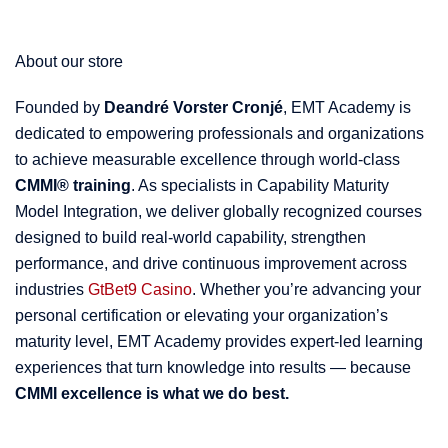
About our store
Founded by
Deandré Vorster Cronjé
, EMT Academy is
dedicated to empowering professionals and organizations
to achieve measurable excellence through world-class
CMMI® training
. As specialists in Capability Maturity
Model Integration, we deliver globally recognized courses
designed to build real-world capability, strengthen
performance, and drive continuous improvement across
industries
GtBet9 Casino
. Whether you’re advancing your
personal certification or elevating your organization’s
maturity level, EMT Academy provides expert-led learning
experiences that turn knowledge into results — because
CMMI excellence is what we do best.