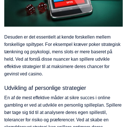
Desuden er det essentielt at kende forskellen mellem
forskellige spiltyper. For eksempel kræver poker strategisk
tænkning og psykologi, mens slots er mere baseret på
held. Ved at forstå disse nuancer kan spillere udvikle
effektive strategier til at maksimere deres chancer for
gevinst ved casino.
Udvikling af personlige strategier
En af de mest effektive måder at sikre succes i online
gambling er ved at udvikle en personlig spilleplan. Spillere
bør tage sig tid til at analysere deres egen spillestil,
tolerancer for risiko og præferencer. Ved at skabe en