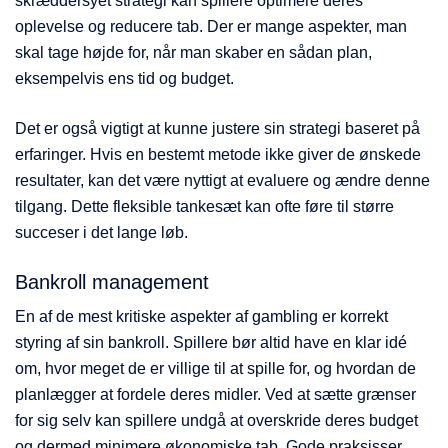
skræddersyet strategi kan spillere optimere deres
oplevelse og reducere tab. Der er mange aspekter, man
skal tage højde for, når man skaber en sådan plan,
eksempelvis ens tid og budget.
Det er også vigtigt at kunne justere sin strategi baseret på
erfaringer. Hvis en bestemt metode ikke giver de ønskede
resultater, kan det være nyttigt at evaluere og ændre denne
tilgang. Dette fleksible tankesæt kan ofte føre til større
succeser i det lange løb.
Bankroll management
En af de mest kritiske aspekter af gambling er korrekt
styring af sin bankroll. Spillere bør altid have en klar idé
om, hvor meget de er villige til at spille for, og hvordan de
planlægger at fordele deres midler. Ved at sætte grænser
for sig selv kan spillere undgå at overskride deres budget
og dermed minimere økonomiske tab. Gode praksisser