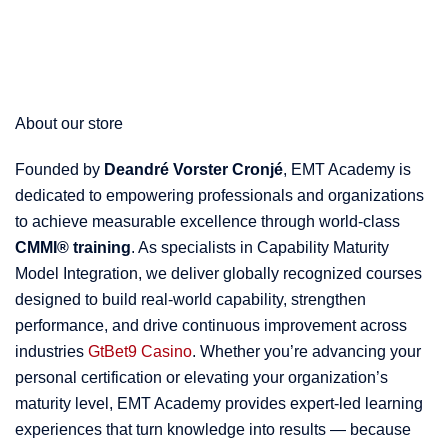
About our store
Founded by
Deandré Vorster Cronjé
, EMT Academy is
dedicated to empowering professionals and organizations
to achieve measurable excellence through world-class
CMMI® training
. As specialists in Capability Maturity
Model Integration, we deliver globally recognized courses
designed to build real-world capability, strengthen
performance, and drive continuous improvement across
industries
GtBet9 Casino
. Whether you’re advancing your
personal certification or elevating your organization’s
maturity level, EMT Academy provides expert-led learning
experiences that turn knowledge into results — because