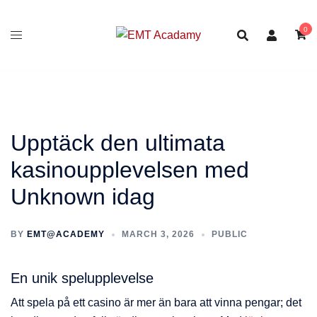
Skip
to
0
content
Upptäck den ultimata
kasinoupplevelsen med
Unknown idag
BY
EMT@ACADEMY
MARCH 3, 2026
PUBLIC
En unik spelupplevelse
Att spela på ett casino är mer än bara att vinna pengar; det