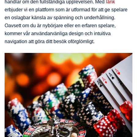
handlar om den fullständiga upplevelsen. Med
länk
erbjuder vi en plattform som är utformad för att ge spelare
en oslagbar känsla av spänning och underhållning.
Oavsett om du är nybörjare eller en erfaren spelare,
kommer vår användarvänliga design och intuitiva
navigation att göra ditt besök oförglömligt.