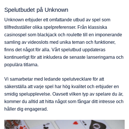
Spelutbudet på Unknown
Unknown erbjuder ett omfattande utbud av spel som
tillfredsställer olika spelpreferenser. Från klassiska
casinospel som blackjack och roulette till en imponerande
samling av videoslots med unika teman och funktioner,
finns det något för alla. Vårt spelutbud uppdateras
kontinuerligt för att inkludera de senaste lanseringarna och
populära titlarna.
Vi samarbetar med ledande spelutvecklare för att
säkerställa att varje spel har hög kvalitet och erbjuder en
smidig spelupplevelse. Oavsett vilken typ av spelare du är,
kommer du alltid att hitta något som fångar ditt intresse och
håller dig engagerad.