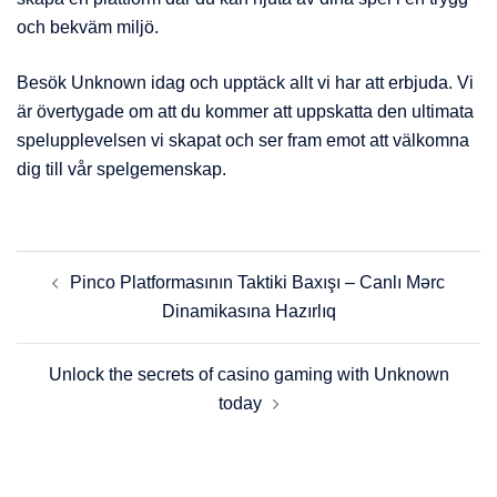
och bekväm miljö.
Besök Unknown idag och upptäck allt vi har att erbjuda. Vi
är övertygade om att du kommer att uppskatta den ultimata
spelupplevelsen vi skapat och ser fram emot att välkomna
dig till vår spelgemenskap.
Post
Pinco Platformasının Taktiki Baxışı – Canlı Mərc
navigation
Dinamikasına Hazırlıq
Unlock the secrets of casino gaming with Unknown
today