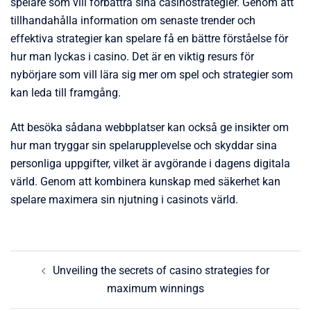
spelare som vill förbättra sina casinostrategier. Genom att
tillhandahålla information om senaste trender och
effektiva strategier kan spelare få en bättre förståelse för
hur man lyckas i casino. Det är en viktig resurs för
nybörjare som vill lära sig mer om spel och strategier som
kan leda till framgång.
Att besöka sådana webbplatser kan också ge insikter om
hur man tryggar sin spelarupplevelse och skyddar sina
personliga uppgifter, vilket är avgörande i dagens digitala
värld. Genom att kombinera kunskap med säkerhet kan
spelare maximera sin njutning i casinots värld.
Post
Unveiling the secrets of casino strategies for
navigation
maximum winnings