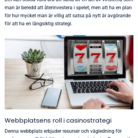
man är beredd att återinvestera i spelet, men att ha en plan
för hur mycket man är villig att satsa på nytt är avgörande
för att ha en långsiktig strategi.
Webbplatsens roll i casinostrategi
Denna webbplats erbjuder resurser och vägledning för