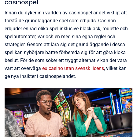
casinospel
Innan du dyker in i världen av casinospel är det viktigt att
förstå de grundläggande spel som erbjuds. Casinon
erbjuder en rad olika spel inklusive blackjack, roulette och
spelautomater, var och en med sina egna regler och
strategier. Genom att lära sig det grundläggande i dessa
spel kan nybörjare bättre förbereda sig för att göra kloka
beslut. För de som söker ett tryggt alternativ kan det vara
värt att överväga
eu casino utan svensk licens
, vilket kan
ge nya insikter i casinospelandet.