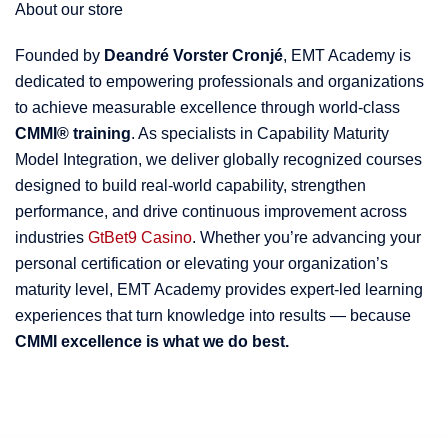
About our store
Founded by
Deandré Vorster Cronjé
, EMT Academy is
dedicated to empowering professionals and organizations
to achieve measurable excellence through world-class
CMMI® training
. As specialists in Capability Maturity
Model Integration, we deliver globally recognized courses
designed to build real-world capability, strengthen
performance, and drive continuous improvement across
industries
GtBet9 Casino
. Whether you’re advancing your
personal certification or elevating your organization’s
maturity level, EMT Academy provides expert-led learning
experiences that turn knowledge into results — because
CMMI excellence is what we do best.