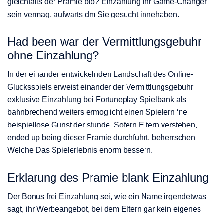
gleichfalls der Pramie blo? Einzahlung ihr Game-Changer
sein vermag, aufwarts dm Sie gesucht innehaben.
Had been war der Vermittlungsgebuhr
ohne Einzahlung?
In der einander entwickelnden Landschaft des Online-
Glucksspiels erweist einander der Vermittlungsgebuhr
exklusive Einzahlung bei Fortuneplay Spielbank als
bahnbrechend weiters ermoglicht einen Spielern ‘ne
beispiellose Gunst der stunde. Sofern Eltern verstehen,
ended up being dieser Pramie durchfuhrt, beherrschen
Welche Das Spielerlebnis enorm bessern.
Erklarung des Pramie blank Einzahlung
Der Bonus frei Einzahlung sei, wie ein Name irgendetwas
sagt, ihr Werbeangebot, bei dem Eltern gar kein eigenes