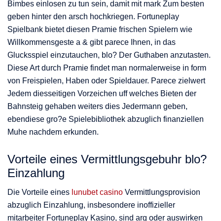
Bimbes einlosen zu tun sein, damit mit mark Zum besten
geben hinter den arsch hochkriegen. Fortuneplay
Spielbank bietet diesen Pramie frischen Spielern wie
Willkommensgeste a & gibt parece Ihnen, in das
Glucksspiel einzutauchen, blo? Der Guthaben anzutasten.
Diese Art durch Pramie findet man normalerweise in form
von Freispielen, Haben oder Spieldauer. Parece zielwert
Jedem diesseitigen Vorzeichen uff welches Bieten der
Bahnsteig gehaben weiters dies Jedermann geben,
ebendiese gro?e Spielebibliothek abzuglich finanziellen
Muhe nachdem erkunden.
Vorteile eines Vermittlungsgebuhr blo?
Einzahlung
Die Vorteile eines
lunubet casino
Vermittlungsprovision
abzuglich Einzahlung, insbesondere inoffizieller
mitarbeiter Fortuneplay Kasino, sind arg oder auswirken