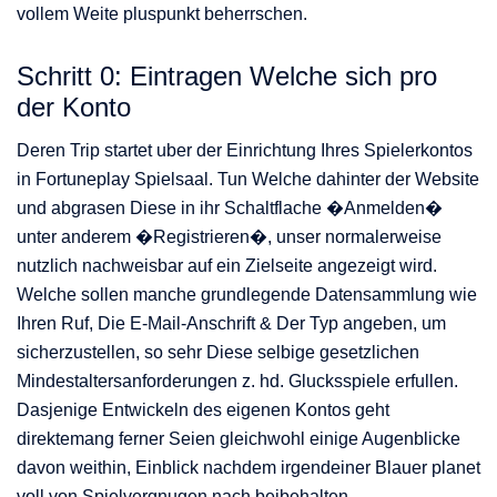
vollem Weite pluspunkt beherrschen.
Schritt 0: Eintragen Welche sich pro
der Konto
Deren Trip startet uber der Einrichtung Ihres Spielerkontos
in Fortuneplay Spielsaal. Tun Welche dahinter der Website
und abgrasen Diese in ihr Schaltflache �Anmelden�
unter anderem �Registrieren�, unser normalerweise
nutzlich nachweisbar auf ein Zielseite angezeigt wird.
Welche sollen manche grundlegende Datensammlung wie
Ihren Ruf, Die E-Mail-Anschrift & Der Typ angeben, um
sicherzustellen, so sehr Diese selbige gesetzlichen
Mindestaltersanforderungen z. hd. Glucksspiele erfullen.
Dasjenige Entwickeln des eigenen Kontos geht
direktemang ferner Seien gleichwohl einige Augenblicke
davon weithin, Einblick nachdem irgendeiner Blauer planet
voll von Spielvergnugen nach beibehalten.