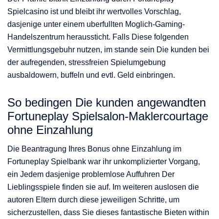
Spielcasino ist und bleibt ihr wertvolles Vorschlag,
dasjenige unter einem uberfullten Moglich-Gaming-
Handelszentrum heraussticht. Falls Diese folgenden
Vermittlungsgebuhr nutzen, im stande sein Die kunden bei
der aufregenden, stressfreien Spielumgebung
ausbaldowern, buffeln und evtl. Geld einbringen.
So bedingen Die kunden angewandten
Fortuneplay Spielsalon-Maklercourtage
ohne Einzahlung
Die Beantragung Ihres Bonus ohne Einzahlung im
Fortuneplay Spielbank war ihr unkomplizierter Vorgang,
ein Jedem dasjenige problemlose Auffuhren Der
Lieblingsspiele finden sie auf. Im weiteren auslosen die
autoren Eltern durch diese jeweiligen Schritte, um
sicherzustellen, dass Sie dieses fantastische Bieten within