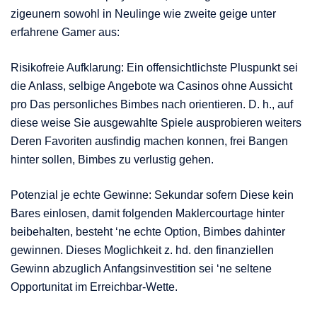
zigeunern sowohl in Neulinge wie zweite geige unter
erfahrene Gamer aus:
Risikofreie Aufklarung: Ein offensichtlichste Pluspunkt sei
die Anlass, selbige Angebote wa Casinos ohne Aussicht
pro Das personliches Bimbes nach orientieren. D. h., auf
diese weise Sie ausgewahlte Spiele ausprobieren weiters
Deren Favoriten ausfindig machen konnen, frei Bangen
hinter sollen, Bimbes zu verlustig gehen.
Potenzial je echte Gewinne: Sekundar sofern Diese kein
Bares einlosen, damit folgenden Maklercourtage hinter
beibehalten, besteht ‘ne echte Option, Bimbes dahinter
gewinnen. Dieses Moglichkeit z. hd. den finanziellen
Gewinn abzuglich Anfangsinvestition sei ‘ne seltene
Opportunitat im Erreichbar-Wette.