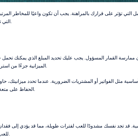
 التي تؤثر على قرارك بالمراهنة. يجب أن تكون واعيًا للمخاطر المرتب
التي تشير إلى ضرورة تقليل المراهنات أو التوقف عنها تمامًا.
مارسة القمار المسؤول. يجب عليك تحديد المبلغ الذي يمكنك تحمل خسار
الميزانية جزءًا من استراتيجيتك العامة، حيث ستساعدك في التحكم في إنفاقك.
أساسية مثل الفواتير أو المشتريات الضرورية. عندما تحدد ميزانيتك، ح
الحفاظ على متعة القمار دون الوقوع في فخ الاعتماد عليه كمصدر للربح.
لأهمية. قد تجد نفسك مشدودًا للعب لفترات طويلة، مما قد يؤدي إلى فق
للعب والتقيد به، لضمان عدم تجاوز الحدود الزمنية المحددة.