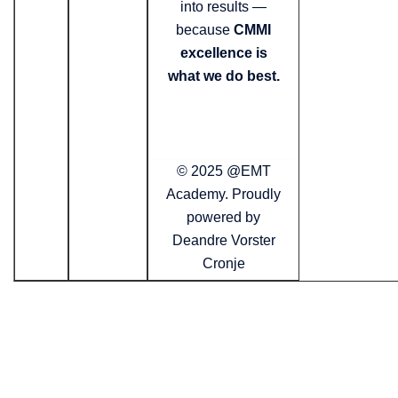
into results —
because
CMMI
excellence is
what we do best.
© 2025 @EMT
Academy. Proudly
powered by
Deandre Vorster
Cronje