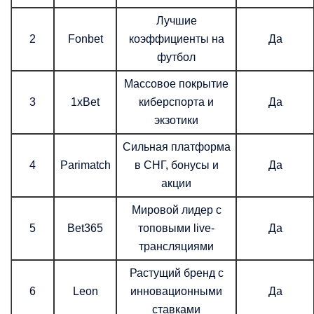
Лучшие
2
Fonbet
коэффициенты на
Да
футбол
Массовое покрытие
3
1xBet
киберспорта и
Да
экзотики
Сильная платформа
4
Parimatch
в СНГ, бонусы и
Да
акции
Мировой лидер с
5
Bet365
топовыми live-
Да
трансляциями
Растущий бренд с
6
Leon
инновационными
Да
ставками