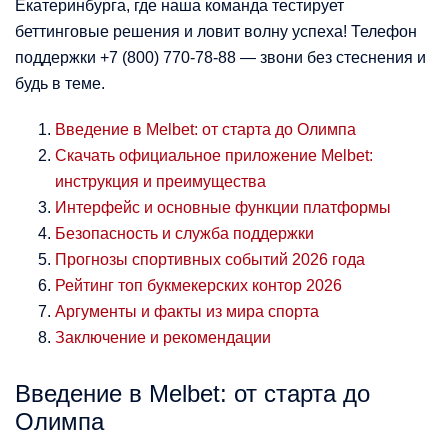
Екатеринбурга, где наша команда тестирует
беттинговые решения и ловит волну успеха! Телефон
поддержки +7 (800) 770-78-88 — звони без стеснения и
будь в теме.
Введение в Melbet: от старта до Олимпа
Скачать официальное приложение Melbet:
инструкция и преимущества
Интерфейс и основные функции платформы
Безопасность и служба поддержки
Прогнозы спортивных событий 2026 года
Рейтинг топ букмекерских контор 2026
Аргументы и факты из мира спорта
Заключение и рекомендации
Введение в Melbet: от старта до
Олимпа