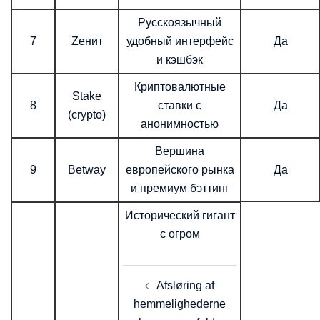
Русскоязычный
7
Zенит
удобный интерфейс
Да
и кэшбэк
Криптовалютные
Stake
8
ставки с
Да
(crypto)
анонимностью
Вершина
9
Betway
европейского рынка
Да
и премиум бэттинг
Исторический гигант
с огром
Afsløring af
Post
hemmelighederne
navigation