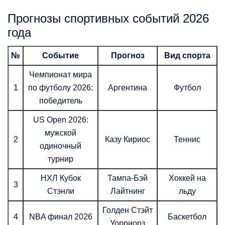
Прогнозы спортивных событий 2026
года
№
Событие
Прогноз
Вид спорта
Чемпионат мира
1
по футболу 2026:
Аргентина
Футбол
победитель
US Open 2026:
мужской
2
Казу Кириос
Теннис
одиночный
турнир
НХЛ Кубок
Тампа-Бэй
Хоккей на
3
Стэнли
Лайтнинг
льду
Голден Стэйт
4
NBA финал 2026
Баскетбол
Уорриорз