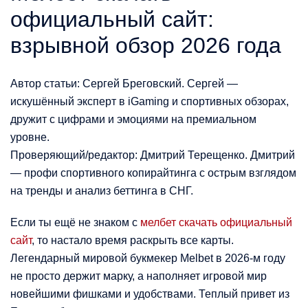
официальный сайт:
взрывной обзор 2026 года
Автор статьи:
Сергей Бреговский
. Сергей —
искушённый эксперт в iGaming и спортивных обзорах,
дружит с цифрами и эмоциями на премиальном
уровне.
Проверяющий/редактор:
Дмитрий Терещенко
. Дмитрий
— профи спортивного копирайтинга с острым взглядом
на тренды и анализ беттинга в СНГ.
Если ты ещё не знаком с
мелбет скачать официальный
сайт
, то настало время раскрыть все карты.
Легендарный мировой букмекер Melbet в 2026-м году
не просто держит марку, а наполняет игровой мир
новейшими фишками и удобствами. Теплый привет из