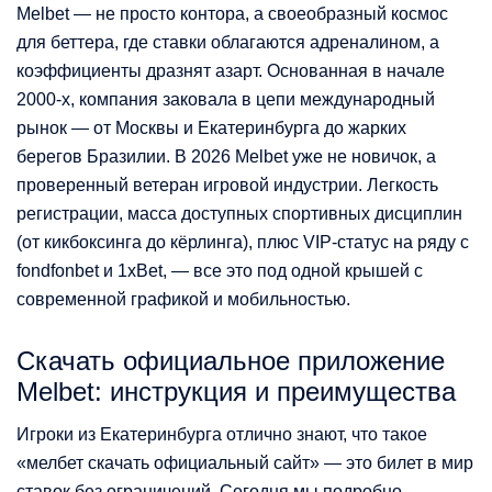
Melbet — не просто контора, а своеобразный космос
для беттера, где ставки облагаются адреналином, а
коэффициенты дразнят азарт. Основанная в начале
2000-х, компания заковала в цепи международный
рынок — от Москвы и Екатеринбурга до жарких
берегов Бразилии. В 2026 Melbet уже не новичок, а
проверенный ветеран игровой индустрии. Легкость
регистрации, масса доступных спортивных дисциплин
(от кикбоксинга до кёрлинга), плюс VIP-статус на ряду с
fondfonbet и 1xBet, — все это под одной крышей с
современной графикой и мобильностью.
Скачать официальное приложение
Melbet: инструкция и преимущества
Игроки из Екатеринбурга отлично знают, что такое
«мелбет скачать официальный сайт» — это билет в мир
ставок без ограничений. Сегодня мы подробно