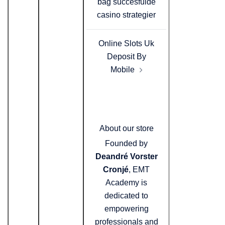
bag succesfulde
casino strategier
Online Slots Uk
Deposit By
Mobile
About our store
Founded by
Deandré Vorster
Cronjé
, EMT
Academy is
dedicated to
empowering
professionals and