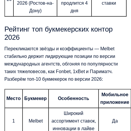
2026 (Ростов-на-
продлится 4
ставки
Дону)
дня
Рейтинг топ букмекерских контор
2026
Перекликаются звёзды и коэффициенты — Melbet
стабильно держит лидирующие позиции по версии
международных агентств, обгоняя по популярности
таких тяжеловесов, как Fonbet, 1xBet и Париматч.
Разберём топ-10 букмекерок по версии 2026:
Мобильное
Место
Букмекер
Особенность
приложение
Широкий
1
Melbet
ассортимент ставок,
Да
инновации в лайве