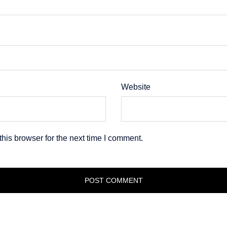
Website
his browser for the next time I comment.