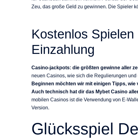
Zeu, das große Geld zu gewinnen. Die Spieler k
Kostenlos Spielen
Einzahlung
Casino-jackpots: die größten gewinne aller ze
neuen Casinos, wie sich die Regulierungen und
Beginnen möchten wir mit einigen Tipps, wie
Auch technisch hat dir das Mybet Casino all
mobilen Casinos ist die Verwendung von E-Walle
Version.
Glücksspiel De