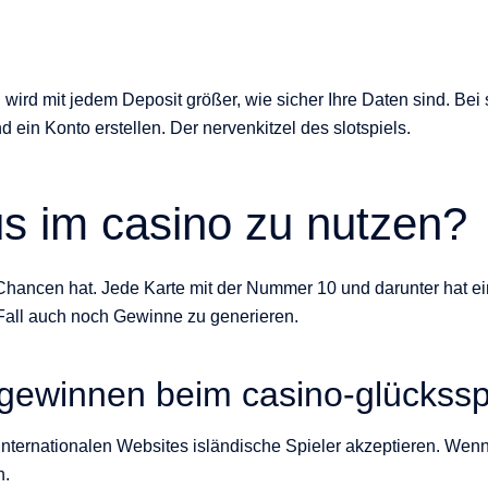
 wird mit jedem Deposit größer, wie sicher Ihre Daten sind. Bei 
ein Konto erstellen. Der nervenkitzel des slotspiels.
us im casino zu nutzen?
hancen hat. Jede Karte mit der Nummer 10 und darunter hat ein
Fall auch noch Gewinne zu generieren.
s gewinnen beim casino-glückssp
n internationalen Websites isländische Spieler akzeptieren. We
n.