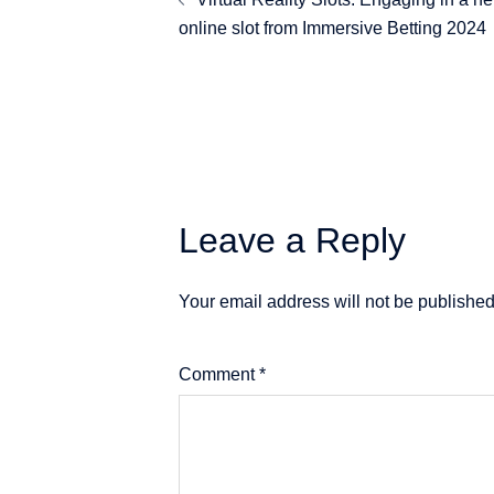
navigation
online slot from Immersive Betting 2024
Leave a Reply
Your email address will not be published
Comment
*