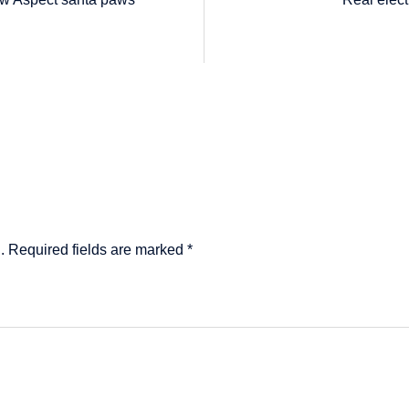
.
Required fields are marked
*