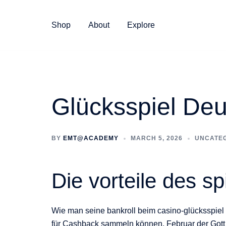
Skip
to
Shop
About
Explore
content
Glücksspiel Deu
BY
EMT@ACADEMY
MARCH 5, 2026
UNCATE
Die vorteile des sp
Wie man seine bankroll beim casino-glücksspiel e
für Cashback sammeln können. Februar der Gott 