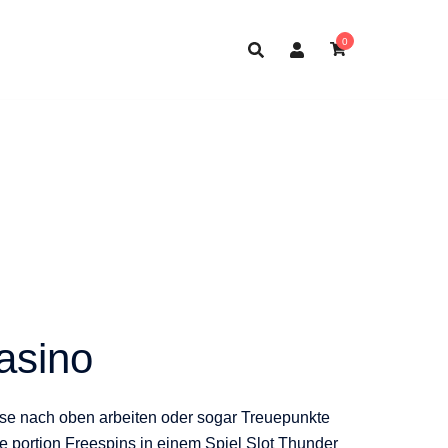
0
casino
weise nach oben arbeiten oder sogar Treuepunkte
 portion Freespins in einem Spiel Slot Thunder