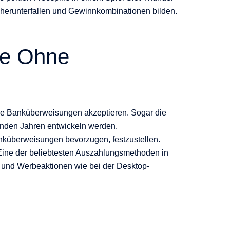
 herunterfallen und Gewinnkombinationen bilden.
le Ohne
die Banküberweisungen akzeptieren. Sogar die
enden Jahren entwickeln werden.
küberweisungen bevorzugen, festzustellen.
Eine der beliebtesten Auszahlungsmethoden in
 und Werbeaktionen wie bei der Desktop-