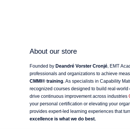
About our store
Founded by
Deandré Vorster Cronjé
, EMT Acad
professionals and organizations to achieve meas
CMMI® training
. As specialists in Capability Mat
recognized courses designed to build real-world 
drive continuous improvement across industries
your personal certification or elevating your org
provides expert-led learning experiences that t
excellence is what we do best.