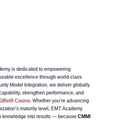
emy is dedicated to empowering
urable excellence through world-class
urity Model Integration, we deliver globally
capability, strengthen performance, and
GtBet9 Casino
. Whether you’re advancing
anization’s maturity level, EMT Academy
urn knowledge into results — because
CMMI