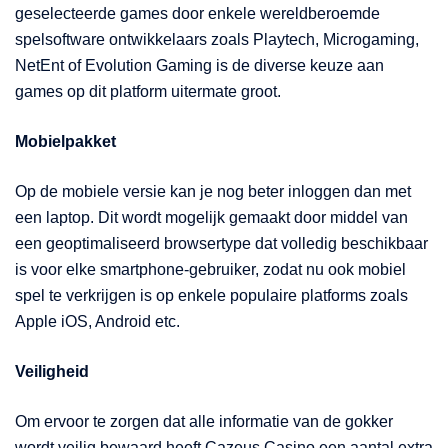
geselecteerde games door enkele wereldberoemde
spelsoftware ontwikkelaars zoals Playtech, Microgaming,
NetEnt of Evolution Gaming is de diverse keuze aan
games op dit platform uitermate groot.
Mobielpakket
Op de mobiele versie kan je nog beter inloggen dan met
een laptop. Dit wordt mogelijk gemaakt door middel van
een geoptimaliseerd browsertype dat volledig beschikbaar
is voor elke smartphone-gebruiker, zodat nu ook mobiel
spel te verkrijgen is op enkele populaire platforms zoals
Apple iOS, Android etc.
Veiligheid
Om ervoor te zorgen dat alle informatie van de gokker
wordt veilig bewaard heeft Cazeus Casino een aantal extra