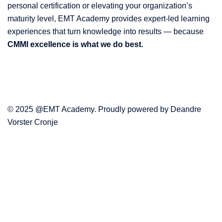
personal certification or elevating your organization’s
maturity level, EMT Academy provides expert-led learning
experiences that turn knowledge into results — because
CMMI excellence is what we do best.
© 2025 @EMT Academy. Proudly powered by Deandre
Vorster Cronje