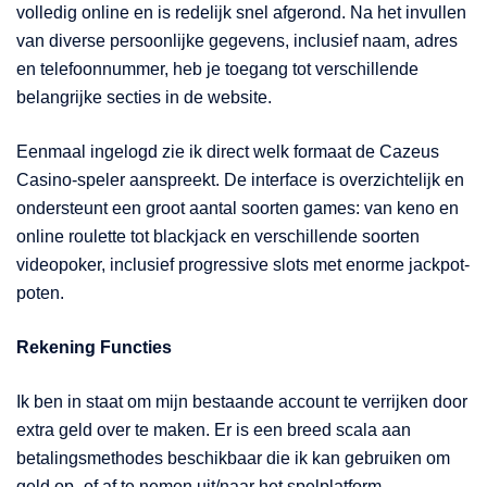
volledig online en is redelijk snel afgerond. Na het invullen
van diverse persoonlijke gegevens, inclusief naam, adres
en telefoonnummer, heb je toegang tot verschillende
belangrijke secties in de website.
Eenmaal ingelogd zie ik direct welk formaat de Cazeus
Casino-speler aanspreekt. De interface is overzichtelijk en
ondersteunt een groot aantal soorten games: van keno en
online roulette tot blackjack en verschillende soorten
videopoker, inclusief progressive slots met enorme jackpot-
poten.
Rekening Functies
Ik ben in staat om mijn bestaande account te verrijken door
extra geld over te maken. Er is een breed scala aan
betalingsmethodes beschikbaar die ik kan gebruiken om
geld op- of af te nemen uit/naar het spelplatform,