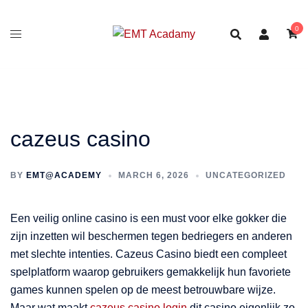
Skip
to
0
content
cazeus casino
BY
EMT@ACADEMY
MARCH 6, 2026
UNCATEGORIZED
Een veilig online casino is een must voor elke gokker die
zijn inzetten wil beschermen tegen bedriegers en anderen
met slechte intenties. Cazeus Casino biedt een compleet
spelplatform waarop gebruikers gemakkelijk hun favoriete
games kunnen spelen op de meest betrouwbare wijze.
Maar wat maakt
cazeus casino login
dit casino eigenlijk zo