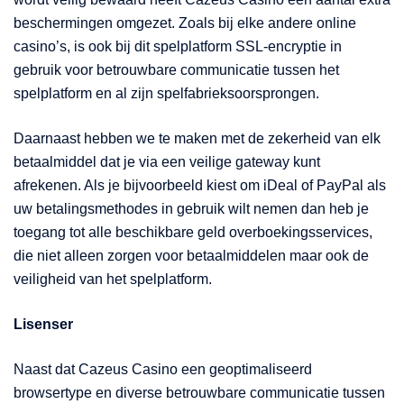
beschermingen omgezet. Zoals bij elke andere online
casino’s, is ook bij dit spelplatform SSL-encryptie in
gebruik voor betrouwbare communicatie tussen het
spelplatform en al zijn spelfabrieksoorsprongen.
Daarnaast hebben we te maken met de zekerheid van elk
betaalmiddel dat je via een veilige gateway kunt
afrekenen. Als je bijvoorbeeld kiest om iDeal of PayPal als
uw betalingsmethodes in gebruik wilt nemen dan heb je
toegang tot alle beschikbare geld overboekingsservices,
die niet alleen zorgen voor betaalmiddelen maar ook de
veiligheid van het spelplatform.
Lisenser
Naast dat Cazeus Casino een geoptimaliseerd
browsertype en diverse betrouwbare communicatie tussen