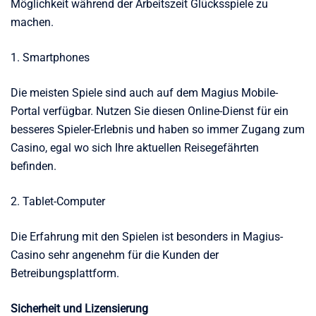
Möglichkeit während der Arbeitszeit Glücksspiele zu
machen.
1. Smartphones
Die meisten Spiele sind auch auf dem Magius Mobile-
Portal verfügbar. Nutzen Sie diesen Online-Dienst für ein
besseres Spieler-Erlebnis und haben so immer Zugang zum
Casino, egal wo sich Ihre aktuellen Reisegefährten
befinden.
2. Tablet-Computer
Die Erfahrung mit den Spielen ist besonders in Magius-
Casino sehr angenehm für die Kunden der
Betreibungsplattform.
Sicherheit und Lizensierung