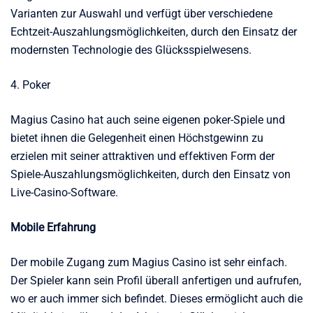
Varianten zur Auswahl und verfügt über verschiedene
Echtzeit-Auszahlungsmöglichkeiten, durch den Einsatz der
modernsten Technologie des Glücksspielwesens.
4. Poker
Magius Casino hat auch seine eigenen poker-Spiele und
bietet ihnen die Gelegenheit einen Höchstgewinn zu
erzielen mit seiner attraktiven und effektiven Form der
Spiele-Auszahlungsmöglichkeiten, durch den Einsatz von
Live-Casino-Software.
Mobile Erfahrung
Der mobile Zugang zum Magius Casino ist sehr einfach.
Der Spieler kann sein Profil überall anfertigen und aufrufen,
wo er auch immer sich befindet. Dieses ermöglicht auch die