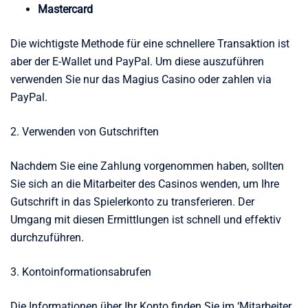
Mastercard
Die wichtigste Methode für eine schnellere Transaktion ist
aber der E-Wallet und PayPal. Um diese auszuführen
verwenden Sie nur das Magius Casino oder zahlen via
PayPal.
2. Verwenden von Gutschriften
Nachdem Sie eine Zahlung vorgenommen haben, sollten
Sie sich an die Mitarbeiter des Casinos wenden, um Ihre
Gutschrift in das Spielerkonto zu transferieren. Der
Umgang mit diesen Ermittlungen ist schnell und effektiv
durchzuführen.
3. Kontoinformationsabrufen
Die Informationen über Ihr Konto finden Sie im ‘Mitarbeiter