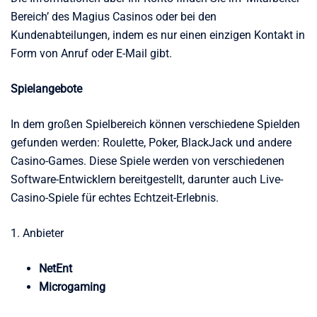
Bereich’ des Magius Casinos oder bei den
Kundenabteilungen, indem es nur einen einzigen Kontakt in
Form von Anruf oder E-Mail gibt.
Spielangebote
In dem großen Spielbereich können verschiedene Spielden
gefunden werden: Roulette, Poker, BlackJack und andere
Casino-Games. Diese Spiele werden von verschiedenen
Software-Entwicklern bereitgestellt, darunter auch Live-
Casino-Spiele für echtes Echtzeit-Erlebnis.
1. Anbieter
NetEnt
Microgaming