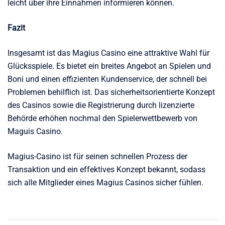
leicht über ihre Einnahmen informieren können.
Fazit
Insgesamt ist das Magius Casino eine attraktive Wahl für
Glücksspiele. Es bietet ein breites Angebot an Spielen und
Boni und einen effizienten Kundenservice, der schnell bei
Problemen behilflich ist. Das sicherheitsorientierte Konzept
des Casinos sowie die Registrierung durch lizenzierte
Behörde erhöhen nochmal den Spielerwettbewerb von
Maguis Casino.
Magius-Casino ist für seinen schnellen Prozess der
Transaktion und ein effektives Konzept bekannt, sodass
sich alle Mitglieder eines Magius Casinos sicher fühlen.