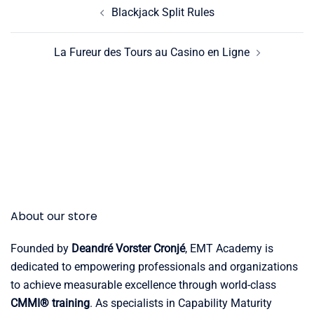
Post
Blackjack Split Rules
navigation
La Fureur des Tours au Casino en Ligne
About our store
Founded by
Deandré Vorster Cronjé
, EMT Academy is
dedicated to empowering professionals and organizations
to achieve measurable excellence through world-class
CMMI® training
. As specialists in Capability Maturity