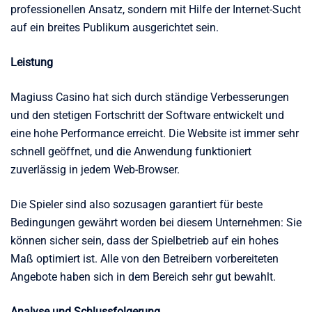
professionellen Ansatz, sondern mit Hilfe der Internet-Sucht
auf ein breites Publikum ausgerichtet sein.
Leistung
Magiuss Casino hat sich durch ständige Verbesserungen
und den stetigen Fortschritt der Software entwickelt und
eine hohe Performance erreicht. Die Website ist immer sehr
schnell geöffnet, und die Anwendung funktioniert
zuverlässig in jedem Web-Browser.
Die Spieler sind also sozusagen garantiert für beste
Bedingungen gewährt worden bei diesem Unternehmen: Sie
können sicher sein, dass der Spielbetrieb auf ein hohes
Maß optimiert ist. Alle von den Betreibern vorbereiteten
Angebote haben sich in dem Bereich sehr gut bewahlt.
Analyse und Schlussfolgerung