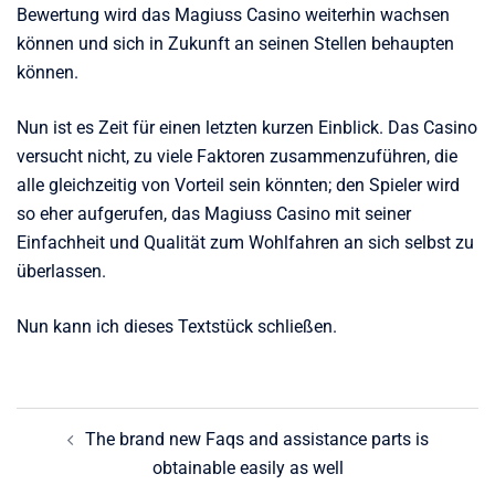
Bewertung wird das Magiuss Casino weiterhin wachsen
können und sich in Zukunft an seinen Stellen behaupten
können.
Nun ist es Zeit für einen letzten kurzen Einblick. Das Casino
versucht nicht, zu viele Faktoren zusammenzuführen, die
alle gleichzeitig von Vorteil sein könnten; den Spieler wird
so eher aufgerufen, das Magiuss Casino mit seiner
Einfachheit und Qualität zum Wohlfahren an sich selbst zu
überlassen.
Nun kann ich dieses Textstück schließen.
Post
The brand new Faqs and assistance parts is
navigation
obtainable easily as well