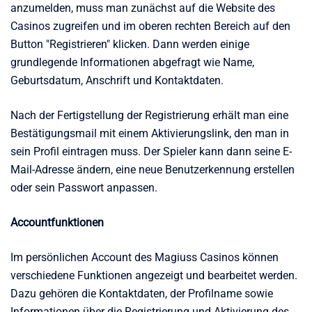
anzumelden, muss man zunächst auf die Website des
Casinos zugreifen und im oberen rechten Bereich auf den
Button "Registrieren" klicken. Dann werden einige
grundlegende Informationen abgefragt wie Name,
Geburtsdatum, Anschrift und Kontaktdaten.
Nach der Fertigstellung der Registrierung erhält man eine
Bestätigungsmail mit einem Aktivierungslink, den man in
sein Profil eintragen muss. Der Spieler kann dann seine E-
Mail-Adresse ändern, eine neue Benutzerkennung erstellen
oder sein Passwort anpassen.
Accountfunktionen
Im persönlichen Account des Magiuss Casinos können
verschiedene Funktionen angezeigt und bearbeitet werden.
Dazu gehören die Kontaktdaten, der Profilname sowie
Informationen über die Registrierung und Aktivierung des