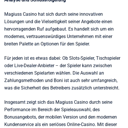
Magiuss Casino hat sich durch seine innovativen
Lösungen und die Vielseitigkeit seiner Angebote einen
hervorragenden Ruf aufgebaut. Es handelt sich um ein
modernes, vertrauenswürdiges Unternehmen mit einer
breiten Palette an Optionen für den Spieler.
Für jeden ist es etwas dabei: Ob Slots-Spieler, Tischspieler
oder Live-Dealer-Anbieter – der Spieler kann zwischen
verschiedenen Spielarten wählen. Die Auswahl an
Zahlungsmethoden und Boni ist auch sehr umfangreich,
was die Sicherheit des Betreibers zusätzlich unterstreicht.
Insgesamt zeigt sich das Magiuss Casino durch seine
Performance im Bereich der Spieleauswahl, des
Bonusangebots, der mobilen Version und den modernen
Kundenservice als ein seriöses Online-Casino. Mit dieser