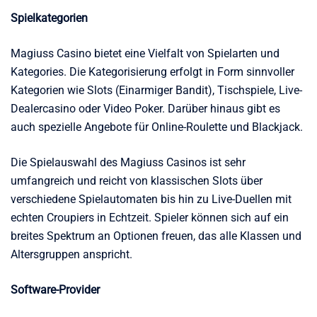
Spielkategorien
Magiuss Casino bietet eine Vielfalt von Spielarten und
Kategories. Die Kategorisierung erfolgt in Form sinnvoller
Kategorien wie Slots (Einarmiger Bandit), Tischspiele, Live-
Dealercasino oder Video Poker. Darüber hinaus gibt es
auch spezielle Angebote für Online-Roulette und Blackjack.
Die Spielauswahl des Magiuss Casinos ist sehr
umfangreich und reicht von klassischen Slots über
verschiedene Spielautomaten bis hin zu Live-Duellen mit
echten Croupiers in Echtzeit. Spieler können sich auf ein
breites Spektrum an Optionen freuen, das alle Klassen und
Altersgruppen anspricht.
Software-Provider