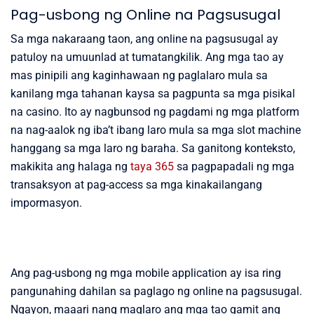
Pag-usbong ng Online na Pagsusugal
Sa mga nakaraang taon, ang online na pagsusugal ay
patuloy na umuunlad at tumatangkilik. Ang mga tao ay
mas pinipili ang kaginhawaan ng paglalaro mula sa
kanilang mga tahanan kaysa sa pagpunta sa mga pisikal
na casino. Ito ay nagbunsod ng pagdami ng mga platform
na nag-aalok ng iba’t ibang laro mula sa mga slot machine
hanggang sa mga laro ng baraha. Sa ganitong konteksto,
makikita ang halaga ng
taya 365
sa pagpapadali ng mga
transaksyon at pag-access sa mga kinakailangang
impormasyon.
Ang pag-usbong ng mga mobile application ay isa ring
pangunahing dahilan sa paglago ng online na pagsusugal.
Ngayon, maaari nang maglaro ang mga tao gamit ang