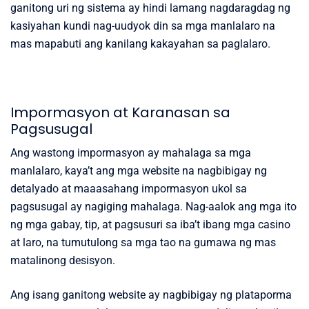
ganitong uri ng sistema ay hindi lamang nagdaragdag ng
kasiyahan kundi nag-uudyok din sa mga manlalaro na
mas mapabuti ang kanilang kakayahan sa paglalaro.
Impormasyon at Karanasan sa
Pagsusugal
Ang wastong impormasyon ay mahalaga sa mga
manlalaro, kaya’t ang mga website na nagbibigay ng
detalyado at maaasahang impormasyon ukol sa
pagsusugal ay nagiging mahalaga. Nag-aalok ang mga ito
ng mga gabay, tip, at pagsusuri sa iba’t ibang mga casino
at laro, na tumutulong sa mga tao na gumawa ng mas
matalinong desisyon.
Ang isang ganitong website ay nagbibigay ng plataporma