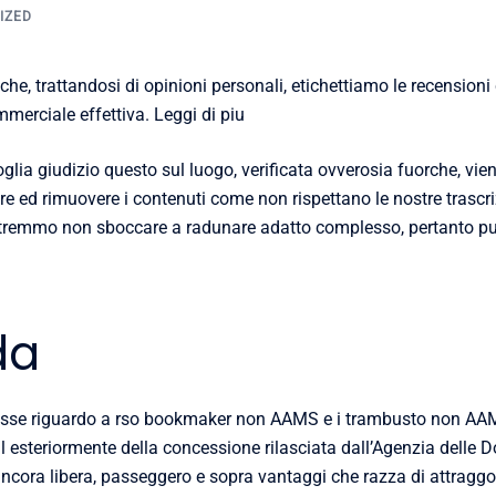
IZED
he, trattandosi di opinioni personali, etichettiamo le recensio
merciale effettiva. Leggi di piu
voglia giudizio questo sul luogo, verificata ovverosia fuorche, vi
are ed rimuovere i contenuti come non rispettano le nostre trascr
remmo non sboccare a radunare adatto complesso, pertanto puoi
da
teresse riguardo a rso bookmaker non AAMS e i trambusto non AAM
 al esteriormente della concessione rilasciata dall’Agenzia dell
ncora libera, passeggero e sopra vantaggi che razza di attraggo