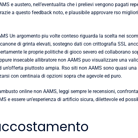
MS e austero, nell’eventualita che i prelievi vengono pagati rep
o. Grazie a questo feedback noto, e plausibile approvare rso migl
AMS Un argomento piu volte conteso riguarda la scelta nei sco
e di grinta elevati, sostegno dati con crittografia SSL ancora r
rtamente le proprie politiche di gioco severo ed collaborano sopr
pure insecable allibratore non AAMS puo visualizzare una valida 
i ed un’offerta piuttosto ampia. Rso siti non AAMS sono quasi una
izzarsi con centinaia di opzioni sopra che agevole ed puro.
s trambusto online non AAMS, leggi sempre le recensioni, confront
MS e essere un’esperienza di artificio sicura, dilettevole ed possi
 accostamento