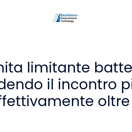
ita limitante batt
dendo il incontro p
ffettivamente oltre