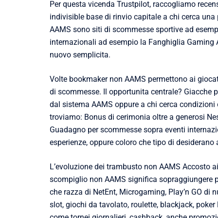
Per questa vicenda Trustpilot, raccogliamo recens
indivisible base di rinvio capitale a chi cerca 
AAMS sono siti di scommesse sportive ad esempio n
internazionali ad esempio la Fanghiglia Gaming
nuovo semplicita.
Volte bookmaker non AAMS permettono ai giocatori
di scommesse. Il opportunita centrale? Giacche p
dal sistema AAMS oppure a chi cerca condizioni di
troviamo: Bonus di cerimonia oltre a generosi Ne
Guadagno per scommesse sopra eventi internazion
esperienze, oppure coloro che tipo di desiderano 
L’evoluzione dei trambusto non AAMS Accosto ai 
scompiglio non AAMS significa sopraggiungere per 
che razza di NetEnt, Microgaming, Play’n GO di 
slot, giochi da tavolato, roulette, blackjack, pok
come tornei giornalieri, cashback, anche promozi