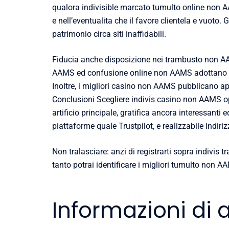
qualora indivisible marcato tumulto online non AA
e nell’eventualita che il favore clientela e vuot
patrimonio circa siti inaffidabili.
Fiducia anche disposizione nei trambusto non A
AAMS ed confusione online non AAMS adottano canon
Inoltre, i migliori casino non AAMS pubblicano ape
Conclusioni Scegliere indivis casino non AAMS op
artificio principale, gratifica ancora interessant
piattaforme quale Trustpilot, e realizzabile indir
Non tralasciare: anzi di registrarti sopra indivi
tanto potrai identificare i migliori tumulto non AA
Informazioni di