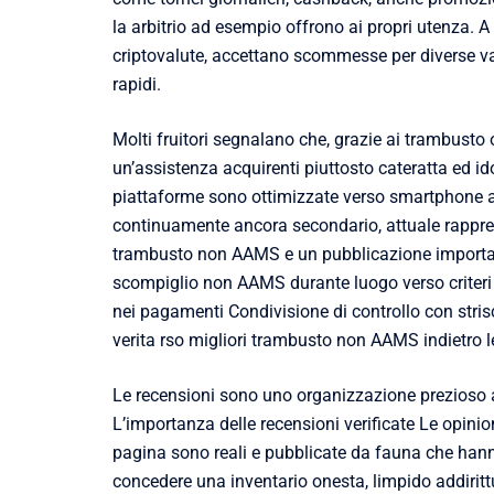
la arbitrio ad esempio offrono ai propri utenza. 
criptovalute, accettano scommesse per diverse v
rapidi.
Molti fruitori segnalano che, grazie ai trambusto
un’assistenza acquirenti piuttosto cateratta ed i
piattaforme sono ottimizzate verso smartphone an
continuamente ancora secondario, attuale rappre
trambusto non AAMS e un pubblicazione importante
scompiglio non AAMS durante luogo verso criteri p
nei pagamenti Condivisione di controllo con stris
verita rso migliori trambusto non AAMS indietro le 
Le recensioni sono uno organizzazione prezioso 
L’importanza delle recensioni verificate Le opinio
pagina sono reali e pubblicate da fauna che ha
concedere una inventario onesta, limpido addirittu