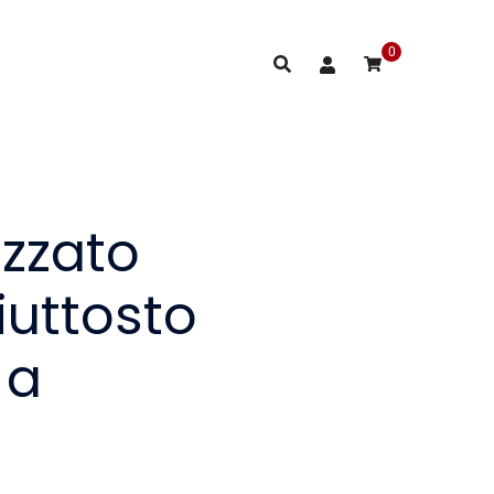
0
ezzato
iuttosto
 a