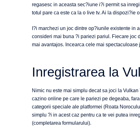
regasesc in aceasta sec?iune i?i permit sa inregist
totul pare ca este ca la o live tv. Ai la dispozi?ie
I?i marchezi un joc dintre op?iunile existente in 
consideri mai buna ?i pariezi pariul. Fiecare joc di
mai avantajos. Incearca cele mai spectaculoase 
Inregistrarea la 
Nimic nu este mai simplu decat sa joci la Vulkan 
cazino online pe care le pariezi pe degeaba, fara
categorii speciale ale platformei (Roata Noroculu
simplu ?i in acest caz pentru ca te vei putea inregi
(completarea formularului).