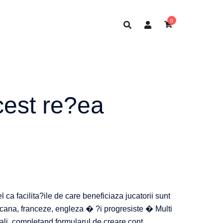
0
acest re?ea
ca facilita?ile de care beneficiaza jucatorii sunt
ericana, franceze, engleza � ?i progresiste � Multi
eali, completand formularul de creare cont.