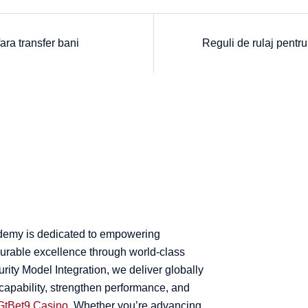
ara transfer bani
Reguli de rulaj pentr
emy is dedicated to empowering
urable excellence through world-class
urity Model Integration, we deliver globally
capability, strengthen performance, and
GtBet9 Casino
. Whether you’re advancing