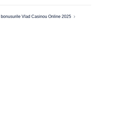
u bonusurile Vlad Casinou Online 2025