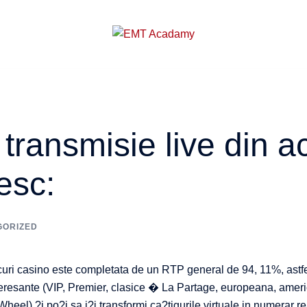
r transmisie live din 
esc:
GORIZED
uri casino este completata de un RTP general de 94, 11%, astfel 
e interesante (VIP, Premier, clasice � La Partage, europeana, am
eel) ?i po?i sa i?i transformi ca?tigurile virtuale in numerar r