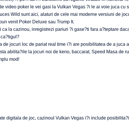
video poker le vei gasi la Vulkan Vegas ?i le ai voie juca cu sa
es Wild sunt aici, alaturi de cele mai moderne versiuni de joc
bun venit Poker Deluxe sau Trump It.
a la cazinou, inregistrezi pariuri ?i gase?ti fara a?teptare daca 
 ca?tigul?
e jocuri loc de pariat real time i?i are posibilitatea de a juca at
esta abilita?ile la jocuri noi de keno, baccarat, Speed Masa de ru
implu mod!
tate digitala de joc, cazinoul Vulkan Vegas i?i include posibilit