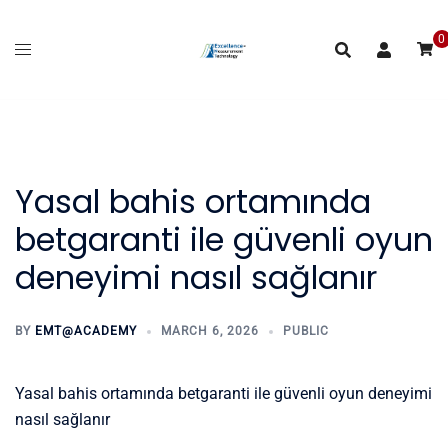
Skip
to
0
content
Yasal bahis ortamında
betgaranti ile güvenli oyun
deneyimi nasıl sağlanır
BY
EMT@ACADEMY
MARCH 6, 2026
PUBLIC
Yasal bahis ortamında betgaranti ile güvenli oyun deneyimi
nasıl sağlanır