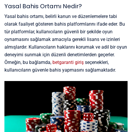
Yasal Bahis Ortamı Nedir?
Yasal bahis ortamı, belirli kanun ve düzenlemelere tabi
olarak faaliyet gösteren bahis platformlarını ifade eder. Bu
tür platformlar, kullanıcıların güvenli bir şekilde oyun
oynamasını sağlamak amacıyla gerekli lisans ve izinleri
almışlardır. Kullanıcıların haklarını korumak ve adil bir oyun
deneyimi sunmak için düzenli denetimlerden geçerler.
Örneğin, bu bağlamda,
betgaranti giriş
seçenekleri,
kullanıcıların güvenle bahis yapmasını sağlamaktadır.