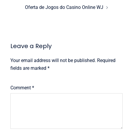
Oferta de Jogos do Casino Online WJ
Leave a Reply
Your email address will not be published.
Required
fields are marked
*
Comment
*