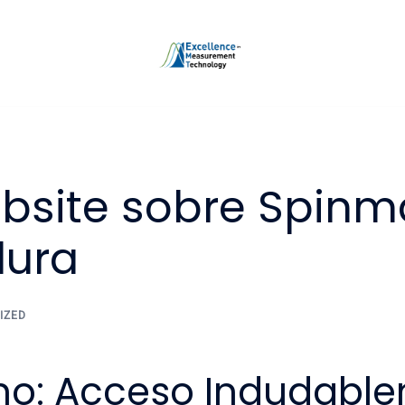
ebsite sobre Spinm
dura
IZED
no: Acceso Indudablem