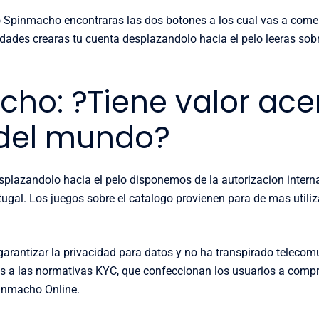
ino Spinmacho encontraras las dos botones a los cual vas a com
ilidades crearas tu cuenta desplazandolo hacia el pelo leeras sob
cho: ?Tiene valor ace
 del mundo?
plazandolo hacia el pelo disponemos de la autorizacion intern
tugal. Los juegos sobre el catalogo provienen para de mas utili
arantizar la privacidad para datos y no ha transpirado telecom
 a las normativas KYC, que confeccionan los usuarios a comproba
pinmacho Online.