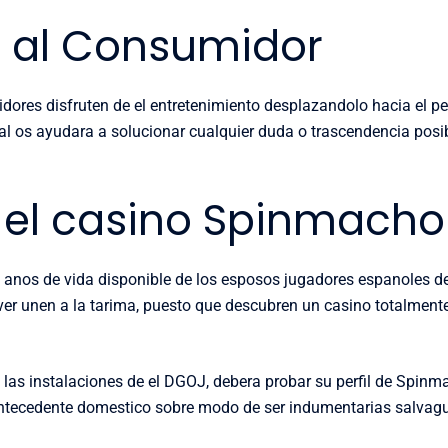
 al Consumidor
ores disfruten de el entretenimiento desplazandolo hacia el pe
l os ayudara a solucionar cualquier duda o trascendencia posib
e el casino Spinmach
s anos de vida disponible de los esposos jugadores espanoles 
r unen a la tarima, puesto que descubren un casino totalmente
ado las instalaciones de el DGOJ, debera probar su perfil de Spi
e antecedente domestico sobre modo de ser indumentarias salvagu