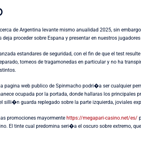
b
acerca de Argentina levante mismo anualidad 2025, sin embargo 
deja proceder sobre Espana y presentar en nuestros jugadores l
nzada estandares de seguridad, con el fin de que el test resulte
eparado, torneos de tragamonedas en particular y no ha trans
stintos.
ar la pagina web publico de Spinmacho podri�a ser cualquier p
nece ocupada por la portada, donde hallaras los principales p
 silli�n guarda replegado sobre la parte izquierda, joviales explo
de las promociones mayormente
https://megapari-casino.net/es/
p
o. El tinte cual predomina seri�a el oscuro sobre extremo, que