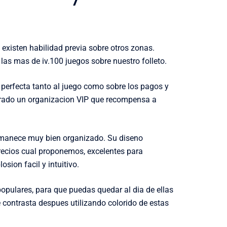
existen habilidad previa sobre otros zonas.
as mas de iv.100 juegos sobre nuestro folleto.
 perfecta tanto al juego como sobre los pagos y
pirado un organizacion VIP que recompensa a
ermanece muy bien organizado. Su diseno
recios cual proponemos, excelentes para
sion facil y intuitivo.
opulares, para que puedas quedar al dia de ellas
 contrasta despues utilizando colorido de estas