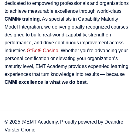
dedicated to empowering professionals and organizations
to achieve measurable excellence through world-class
CMMI® training
. As specialists in Capability Maturity
Model Integration, we deliver globally recognized courses
designed to build real-world capability, strengthen
performance, and drive continuous improvement across
industries
GtBet9 Casino
. Whether you’re advancing your
personal certification or elevating your organization’s
maturity level, EMT Academy provides expert-led learning
experiences that turn knowledge into results — because
CMMI excellence is what we do best.
© 2025 @EMT Academy. Proudly powered by Deandre
Vorster Cronje