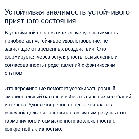
Устойчивая значимость устойчивого
приятного состояния
В устойчивой перспективе ключевую значимость
приобретает устойчивое удовлетворение, не
зависящее от временных воздействий. Оно
формируется через регулярность, осмысление и
согласованность представлений с фактическим
опытом.
Это переживание помогает удерживать ровный
эмоциональный баланс и избегать сильных колебаний
интереса. Удовлетворение перестает являться
конечной целью и становится логичным результатом
гармоничного и осмысленного вовлеченности с
конкретной активностью.