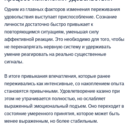
Одним из главных факторов изменения переживания
удовольствия выступает приспособление. Сознание
личности достаточно быстро привыкает к
повторяющимся ситуациям, уменьшая силу
аффективной реакции. Это необходимо для того, чтобы
не перенапрягать нервную систему и удерживать
умение реагировать на реально существенные
сигналы.
В итоге привыкания впечатления, которые ранее
переживались как интенсивные, со накоплением опыта
становятся привычными. Удовлетворение казино при
этом не утрачивается полностью, но ослабляет
выраженный эмоциональный подъем. Оно переходит в
состояние умеренного принятия, которое может быть
менее выраженным, но более стабильным.