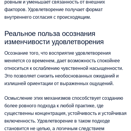
ровным и уменьшает связанность от внешних
факторов. Удовлетворение получает формат
внутреннего согласия с происходящим.
Реальное польза осознания
изменчивости удовлетворения
Осознание того, что восприятие удовлетворения
меняется со временем, дает возможность спокойнее
относиться к ослаблению чувственной насыщенности.
Это позволяет снизить необоснованных ожиданий и
излишней ориентации от выраженных ощущений.
Осмысление этих механизмов способствует созданию
более ровного подхода к любой практике, где
существенны концентрация, устойчивость и устойчивая
включенность. Удовлетворение в таком подходе
становится не целью, а логичным следствием