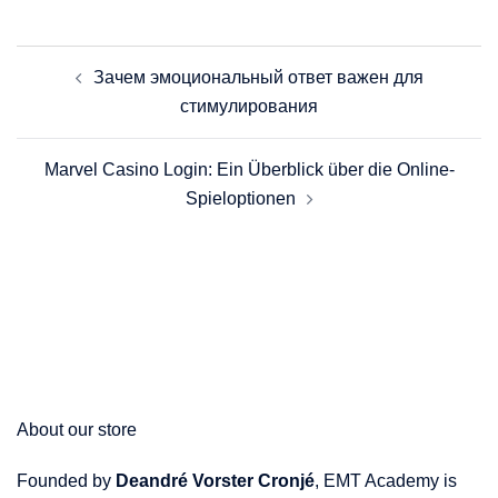
Post
Зачем эмоциональный ответ важен для
navigation
стимулирования
Marvel Casino Login: Ein Überblick über die Online-
Spieloptionen
About our store
Founded by
Deandré Vorster Cronjé
, EMT Academy is