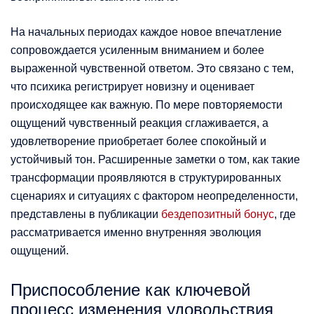
На начальных периодах каждое новое впечатление
сопровождается усиленным вниманием и более
выраженной чувственной ответом. Это связано с тем,
что психика регистрирует новизну и оценивает
происходящее как важную. По мере повторяемости
ощущений чувственный реакция сглаживается, а
удовлетворение приобретает более спокойный и
устойчивый тон. Расширенные заметки о том, как такие
трансформации проявляются в структурированных
сценариях и ситуациях с фактором неопределенности,
представлены в публикации
бездепозитный бонус
, где
рассматривается именно внутренняя эволюция
ощущений.
Приспособление как ключевой
процесс изменения удовольствия