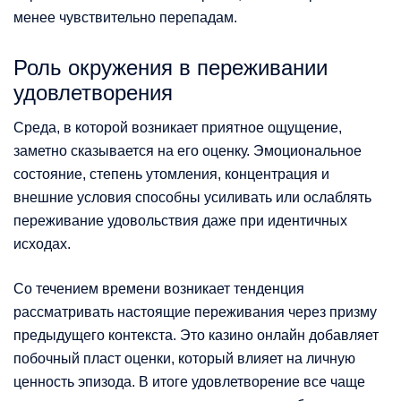
менее чувствительно перепадам.
Роль окружения в переживании
удовлетворения
Среда, в которой возникает приятное ощущение,
заметно сказывается на его оценку. Эмоциональное
состояние, степень утомления, концентрация и
внешние условия способны усиливать или ослаблять
переживание удовольствия даже при идентичных
исходах.
Со течением времени возникает тенденция
рассматривать настоящие переживания через призму
предыдущего контекста. Это казино онлайн добавляет
побочный пласт оценки, который влияет на личную
ценность эпизода. В итоге удовлетворение все чаще