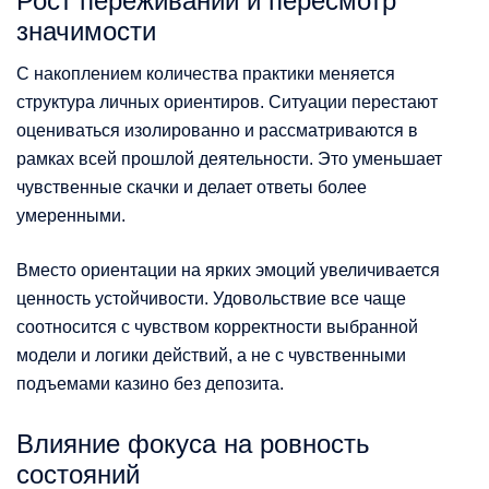
Рост переживаний и пересмотр
значимости
С накоплением количества практики меняется
структура личных ориентиров. Ситуации перестают
оцениваться изолированно и рассматриваются в
рамках всей прошлой деятельности. Это уменьшает
чувственные скачки и делает ответы более
умеренными.
Вместо ориентации на ярких эмоций увеличивается
ценность устойчивости. Удовольствие все чаще
соотносится с чувством корректности выбранной
модели и логики действий, а не с чувственными
подъемами казино без депозита.
Влияние фокуса на ровность
состояний