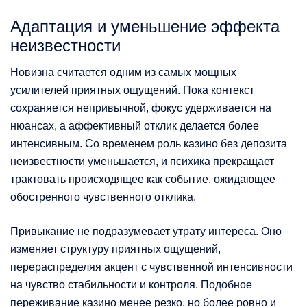
Адаптация и уменьшение эффекта
неизвестности
Новизна считается одним из самых мощных
усилителей приятных ощущений. Пока контекст
сохраняется непривычной, фокус удерживается на
нюансах, а аффективный отклик делается более
интенсивным. Со временем роль казино без депозита
неизвестности уменьшается, и психика прекращает
трактовать происходящее как событие, ожидающее
обостренного чувственного отклика.
Привыкание не подразумевает утрату интереса. Оно
изменяет структуру приятных ощущений,
перераспределяя акцент с чувственной интенсивности
на чувство стабильности и контроля. Подобное
переживание казино менее резко, но более ровно и