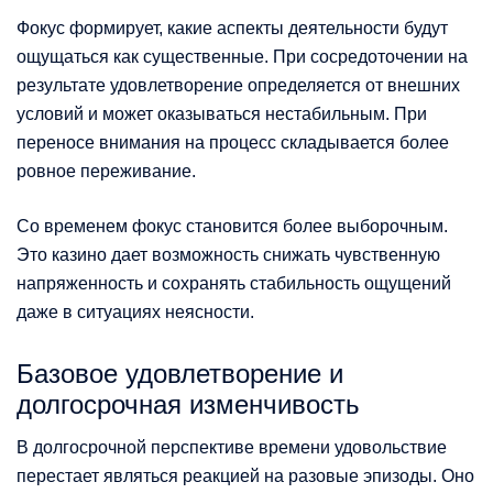
Фокус формирует, какие аспекты деятельности будут
ощущаться как существенные. При сосредоточении на
результате удовлетворение определяется от внешних
условий и может оказываться нестабильным. При
переносе внимания на процесс складывается более
ровное переживание.
Со временем фокус становится более выборочным.
Это казино дает возможность снижать чувственную
напряженность и сохранять стабильность ощущений
даже в ситуациях неясности.
Базовое удовлетворение и
долгосрочная изменчивость
В долгосрочной перспективе времени удовольствие
перестает являться реакцией на разовые эпизоды. Оно