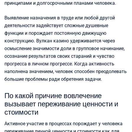
принципами и долгосрочными планами человека.
Выявление назначения в труде или любой другой
деятельности задействует сложные душевные
функции и порождает постоянную движущую
конструкцию. Вулкан казино удерживается через
осмысление значимости доли в групповое начинание,
осознание результатов своих стараний и чувство
прогресса в личном прогрессе. Когда активность
наполнена значением, человек способен преодолевать
большие проблемы ради обретения задачи.
По какой причине вовлечение
вызывает переживание ценности и
стоимости
Активное участие в процессах порождает у человека
переживание личной ценности и стоимости как для