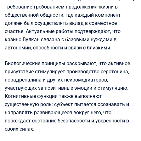
требование требованием продолжения жизни в
общественной общности, где каждый компонент
должен был осуществлять вклад в совместное
счастье. Актуальные работы подтверждают, что
казино Вулкан связана с базовыми нуждами в
автономии, способности и связи с близкими.
Биологические принципы раскрывают, что активное
присутствие стимулирует производство серотонина,
норадреналина и других нейромедиаторов,
участвующих за позитивные эмоции и стимуляцию.
Когнитивные функции также выполняют
существенную роль: субъект пытается осознавать и
направлять развивающееся вокруг него, что
порождает состояние безопасности и уверенности в
своих силах.