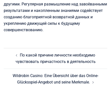
другими. Регулярная размышление над завоёванными
результатами и накопленным знаниями содействует
созданию благоприятной возвратной данных и
укреплению движущей силы к будущему
совершенствованию.
Post
По какой причине личности необходимо
navigation
чувствовать причастность в деятельность
Wildrobin Casino: Eine Übersicht über das Online-
Glücksspiel-Angebot und seine Merkmale.