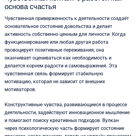
основа счастья
Чувственная приверженность к деятельности создаёт
основательное состояние довольства и делает
активность собственно ценным для личности. Когда
функционирование или любая другая работа
провоцирует позитивные переживания, она
оканчивает оцениваться как необходимость и
делается корнем радости и самовыражения. Эта
чувственная связь формирует стабильную
мотивацию, которая не зависит от внешних
мотиваторов.
Конструктивные чувства, развивающиеся в процессе
деятельности, задействуют инновационное мышление
и помогают поиску креативных подходов. Вулкан
через психологическую часть формирует состояние