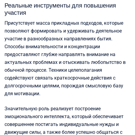
Реальные инструменты для повышения
участия
Присутствует масса прикладных подходов, которые
позволяют формировать и удерживать деятельное
участие в разнообразных направлениях бытия.
Способы внимательности и концентрации
предоставляют глубже направлять внимание на
актуальных проблемах и отыскивать любопытство в
обычной процессе. Техники целеполагания
содействуют связать краткосрочные действия с
долгосрочными целями, порождая смысловую базу
для мотивации.
Значительную роль реализует построение
эмоционального интеллекта, который обеспечивает
совершеннее постигать индивидуальные нужды и
движущие силы, а также более успешно общаться с