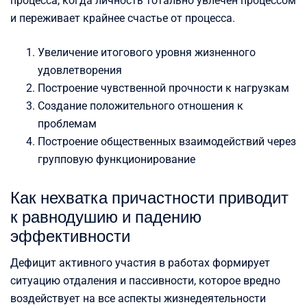
процесса, когда личность тотально увлечён процессом
и переживает крайнее счастье от процесса.
Увеличение итогового уровня жизненного
удовлетворения
Построение чувственной прочности к нагрузкам
Создание положительного отношения к
проблемам
Построение общественных взаимодействий через
групповую функционирование
Как нехватка причастности приводит
к равнодушию и падению
эффективности
Дефицит активного участия в работах формирует
ситуацию отдаления и пассивности, которое вредно
воздействует на все аспекты жизнедеятельности