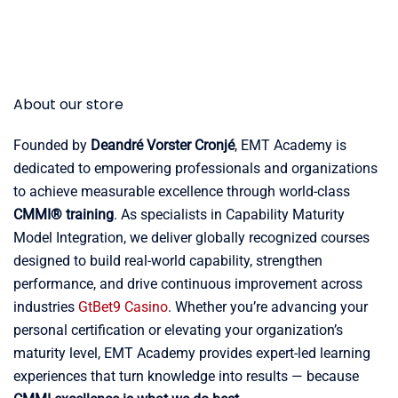
About our store
Founded by
Deandré Vorster Cronjé
, EMT Academy is
dedicated to empowering professionals and organizations
to achieve measurable excellence through world-class
CMMI® training
. As specialists in Capability Maturity
Model Integration, we deliver globally recognized courses
designed to build real-world capability, strengthen
performance, and drive continuous improvement across
industries
GtBet9 Casino
. Whether you’re advancing your
personal certification or elevating your organization’s
maturity level, EMT Academy provides expert-led learning
experiences that turn knowledge into results — because