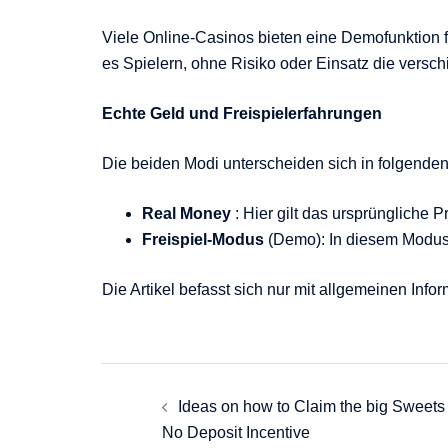
Viele Online-Casinos bieten eine Demofunktion f
es Spielern, ohne Risiko oder Einsatz die vers
Echte Geld und Freispielerfahrungen
Die beiden Modi unterscheiden sich in folgende
Real Money
: Hier gilt das ursprüngliche 
Freispiel-Modus
(Demo): In diesem Modus g
Die Artikel befasst sich nur mit allgemeinen Inf
Post
Ideas on how to Claim the big Sweet
navigation
No Deposit Incentive