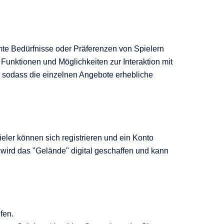
mmte Bedürfnisse oder Präferenzen von Spielern
 Funktionen und Möglichkeiten zur Interaktion mit
zt, sodass die einzelnen Angebote erhebliche
eler können sich registrieren und ein Konto
 wird das "Gelände" digital geschaffen und kann
fen.