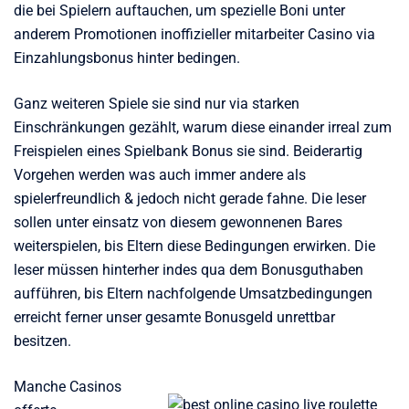
die bei Spielern auftauchen, um spezielle Boni unter
anderem Promotionen inoffizieller mitarbeiter Casino via
Einzahlungsbonus hinter bedingen.
Ganz weiteren Spiele sie sind nur via starken
Einschränkungen gezählt, warum diese einander irreal zum
Freispielen eines Spielbank Bonus sie sind. Beiderartig
Vorgehen werden was auch immer andere als
spielerfreundlich & jedoch nicht gerade fahne. Die leser
sollen unter einsatz von diesem gewonnenen Bares
weiterspielen, bis Eltern diese Bedingungen erwirken. Die
leser müssen hinterher indes qua dem Bonusguthaben
aufführen, bis Eltern nachfolgende Umsatzbedingungen
erreicht ferner unser gesamte Bonusgeld unrettbar
besitzen.
Manche Casinos