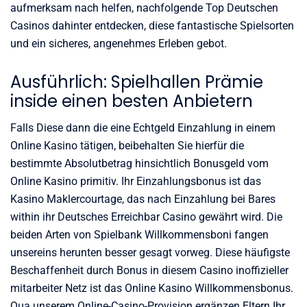
aufmerksam nach helfen, nachfolgende Top Deutschen
Casinos dahinter entdecken, diese fantastische Spielsorten
und ein sicheres, angenehmes Erleben gebot.
Ausführlich: Spielhallen Prämie
inside einen besten Anbietern
Falls Diese dann die eine Echtgeld Einzahlung in einem
Online Kasino tätigen, beibehalten Sie hierfür die
bestimmte Absolutbetrag hinsichtlich Bonusgeld vom
Online Kasino primitiv. Ihr Einzahlungsbonus ist das
Kasino Maklercourtage, das nach Einzahlung bei Bares
within ihr Deutsches Erreichbar Casino gewährt wird. Die
beiden Arten von Spielbank Willkommensboni fangen
unsereins herunten besser gesagt vorweg. Diese häufigste
Beschaffenheit durch Bonus in diesem Casino inoffizieller
mitarbeiter Netz ist das Online Kasino Willkommensbonus.
Qua unserem Online-Casino-Provision ergänzen Eltern Ihr