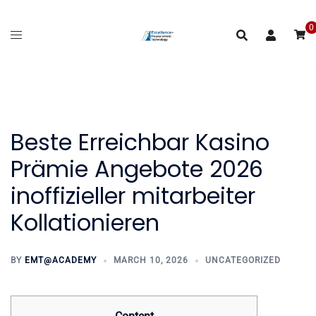
Skip
to
0
content
Beste Erreichbar Kasino
Prämie Angebote 2026
inoffizieller mitarbeiter
Kollationieren
BY
EMT@ACADEMY
MARCH 10, 2026
UNCATEGORIZED