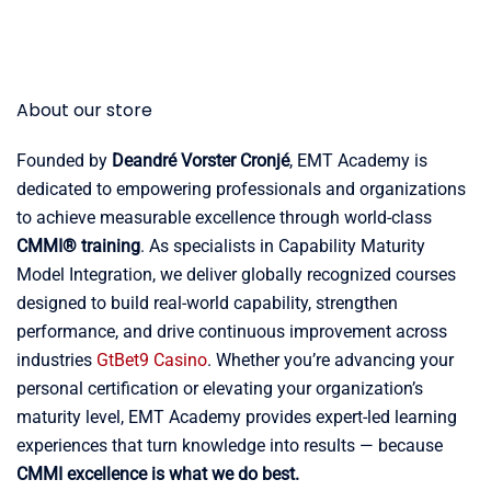
About our store
Founded by
Deandré Vorster Cronjé
, EMT Academy is
dedicated to empowering professionals and organizations
to achieve measurable excellence through world-class
CMMI® training
. As specialists in Capability Maturity
Model Integration, we deliver globally recognized courses
designed to build real-world capability, strengthen
performance, and drive continuous improvement across
industries
GtBet9 Casino
. Whether you’re advancing your
personal certification or elevating your organization’s
maturity level, EMT Academy provides expert-led learning
experiences that turn knowledge into results — because
CMMI excellence is what we do best.