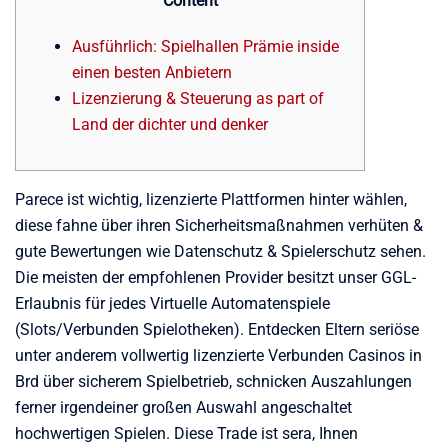
Content
Ausführlich: Spielhallen Prämie inside
einen besten Anbietern
Lizenzierung & Steuerung as part of
Land der dichter und denker
Parece ist wichtig, lizenzierte Plattformen hinter wählen,
diese fahne über ihren Sicherheitsmaßnahmen verhüten &
gute Bewertungen wie Datenschutz & Spielerschutz sehen.
Die meisten der empfohlenen Provider besitzt unser GGL-
Erlaubnis für jedes Virtuelle Automatenspiele
(Slots/Verbunden Spielotheken). Entdecken Eltern seriöse
unter anderem vollwertig lizenzierte Verbunden Casinos in
Brd über sicherem Spielbetrieb, schnicken Auszahlungen
ferner irgendeiner großen Auswahl angeschaltet
hochwertigen Spielen. Diese Trade ist sera, Ihnen