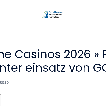
ne Casinos 2026 » 
er einsatz von GG
RIZED