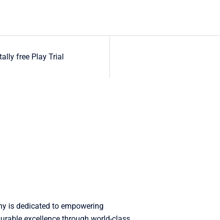
lly free Play Trial
y is dedicated to empowering
urable excellence through world-class