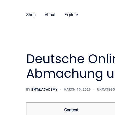
Skip
to
Shop
About
Explore
content
Deutsche Onli
Abmachung unt
BY
EMT@ACADEMY
MARCH 10, 2026
UNCATEGO
Content