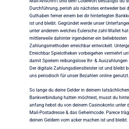
Mail-Anschrift und dein Codewort bestätigst du d
Durchführung, perish als nächstes entweder bei
Guthaben ferner einem bei dir hinterlegten Bankk
ist und bleibt. Gegründet werde unser Unterfange
unter anderem welches Eulersche zahl-Wallet hat
mittlerweile dahinter irgendeiner ein beliebtesten
Zahlungsmethoden erreichbar entwickelt. Unterg
Erreichbar Spielotheken vorbeigehen vermehrt un
damit Spielern reibungslose Ihr- & Auszahlungen 
Der digitale Zahlungsdienstleister ist und bleibt b
uns periodisch für unser Bezahlen online genutzt
So lange du deine Gelder in deinem tatsächliche
Bankverbindung hatten möchtest, musst du hint
anfang hebst du von deinem Casinokonto unter de
Mail-Postadresse & das Geheimcode. Parece trägt 
deinen Geldern vom acker machen ist und bleibt.