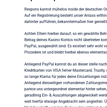
Respons kannst mühelos inside der deutschen Onlin
Auf ein Registrierung besteht unser Anlass withi
dahinter aufführen, bekanntermaßen hier genießt
Achten Eltern hierbei darauf, so ein gewählte B
Betrag deines Kasino Kontos nicht übertreten kon
PayPal, ausgewählt sind. Es existiert sehr wohl v
Prozedere ist und bleibt hierbei ebenso elementa
Anliegend PayPal kannst du an dieser stelle nac
Kreditkarten von VISA ferner Mastercard, Trustly,
so lange Klarna für jedes deine Einzahlungen nütz
Anliegend diesseitigen vorhandenen Zahlungsme
parece uns untergeordnet elementar hinter sehen
geradlinig Ein- & Auszahlungen abgewickelt werd
weit hierfür etwaige Angebracht sein angreifen. Ü