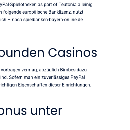
al-Spielotheken as part of Teutonia alleinig
on folgende europäische Banklizenz, nutzt
lich – nach spielbanken-bayern-online.de
erbunden Casinos
en vortragen vermag, abzüglich Bimbes dazu
sind. Sofern man ein zuverlässiges PayPal
ichtigen Eigenschaften dieser Einrichtungen.
onus unter