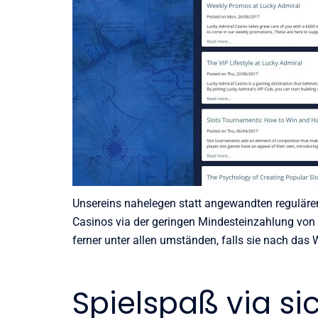
Unsereins nahelegen statt angewandten reguläre
Casinos via der geringen Mindesteinzahlung von
ferner unter allen umständen, falls sie nach das 
Spielspaß via s