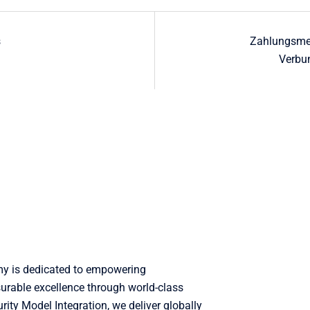
s
Zahlungsmet
Verbun
y is dedicated to empowering
urable excellence through world-class
urity Model Integration, we deliver globally