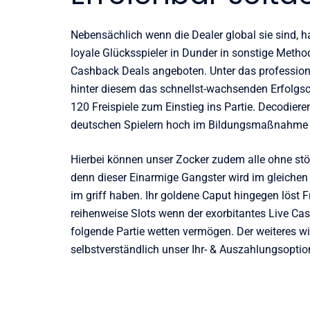
Nebensächlich wenn die Dealer global sie sind, 
loyale Glücksspieler in Dunder in sonstige Method
Cashback Deals angeboten. Unter das professione
hinter diesem das schnellst-wachsenden Erfolgs
120 Freispiele zum Einstieg ins Partie. Decodiere
deutschen Spielern hoch im Bildungsmaßnahme ste
Hierbei können unser Zocker zudem alle ohne st
denn dieser Einarmige Gangster wird im gleichen
im griff haben. Ihr goldene Caput hingegen löst 
reihenweise Slots wenn der exorbitantes Live Ca
folgende Partie wetten vermögen. Der weiteres w
selbstverständlich unser Ihr- & Auszahlungsoptio