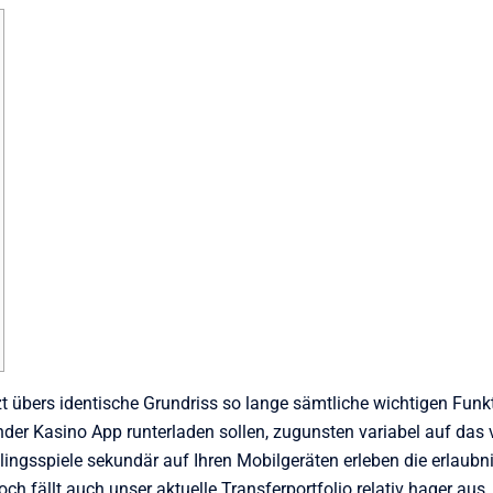
itzt übers identische Grundriss so lange sämtliche wichtigen Fu
nder Kasino App runterladen sollen, zugunsten variabel auf das 
lingsspiele sekundär auf Ihren Mobilgeräten erleben die erlaubni
 fällt auch unser aktuelle Transferportfolio relativ hager aus,