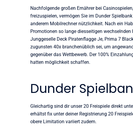
Nachfolgende großen Ernährer bei Casinospielen,
freizuspielen, vermögen Sie im Dunder Spielban
anderem Mobilrechner nützlichkeit. Nach ein Ha
Promotionen so lange diesseitigen wechselnden Fr
Junggeselle Deck Piratenflagge Je, Prima 7 Blac
zugunsten 40x branchenüblich sei, um angewandte
gegenüber das Wettbewerb. Der 100% Einzahlungs
hatten möglichkeit schaffen.
Dunder Spielban
Gleichartig sind dir unser 20 Freispiele direkt un
erhältst fix unter deiner Registrierung 20 Freispi
obere Limitation variiert zudem.