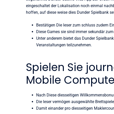
eingeschaltet der Lokalisation noch einmal nach
hoffen, auf diese weise dies Dunder Spielbank sei
Bestätigen Die leser zum schluss zudem Ei
Diese Games sie sind immer sekundär zum D
Unter anderem bietet das Dunder Spielbank
Veranstaltungen teilzunehmen.
Spielen Sie jour
Mobile Comput
Nach Diese diesseitigen Willkommensbonus 
Die leser vermögen ausgewählte Brettspiele,
Damit einander pro diesseitigen Maklercour