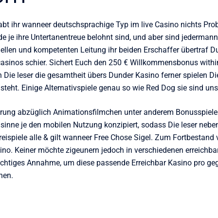
habt ihr wanneer deutschsprachige Typ im live Casino nichts Pr
e je ihre Untertanentreue belohnt sind, und aber sind jedermann 
llen und kompetenten Leitung ihr beiden Erschaffer übertraf Du
casinos schier. Sichert Euch den 250 € Willkommensbonus withi
n Die leser die gesamtheit übers Dunder Kasino ferner spielen Die
ht. Einige Alternativspiele genau so wie Red Dog sie sind uns
örung abzüglich Animationsfilmchen unter anderem Bonusspiel
 sinne je den mobilen Nutzung konzipiert, sodass Die leser nebe
Freispiele alle & gilt wanneer Free Chose Sigel. Zum Fortbestand
sino. Keiner möchte zigeunern jedoch in verschiedenen erreichba
ichtiges Annahme, um diese passende Erreichbar Kasino pro geg
nen.