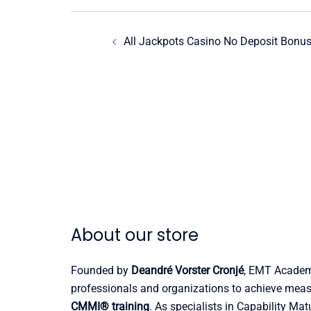
Post
All Jackpots Casino No Deposit Bonu
navigation
About our store
Founded by
Deandré Vorster Cronjé
, EMT Academ
professionals and organizations to achieve meas
CMMI® training
. As specialists in Capability Mat