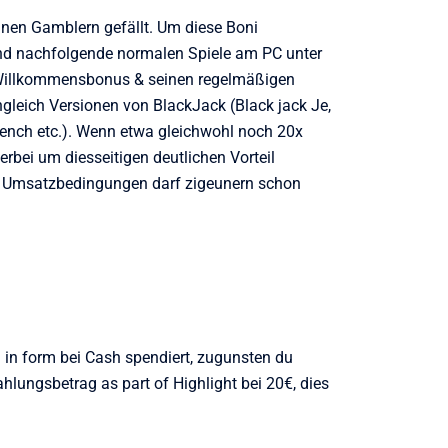
inen Gamblern gefällt. Um diese Boni
nd nachfolgende normalen Spiele am PC unter
n Willkommensbonus & seinen regelmäßigen
ngleich Versionen von BlackJack (Black jack Je,
rench etc.). Wenn etwa gleichwohl noch 20x
rbei um diesseitigen deutlichen Vorteil
en Umsatzbedingungen darf zigeunern schon
ll in form bei Cash spendiert, zugunsten du
zahlungsbetrag as part of Highlight bei 20€, dies