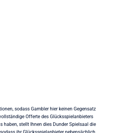
nktionen, sodass Gambler hier keinen Gegensatz
vollständige Offerte des Glücksspielanbieters
s haben, stellt Ihnen dies Dunder Spielsaal die
 sodass ihr Glücksspielanbieter nebensächlich